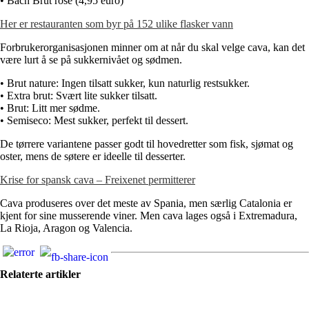
• Bach Brut rosé (4,95 euro)
Her er restauranten som byr på 152 ulike flasker vann
Forbrukerorganisasjonen minner om at når du skal velge cava, kan det
være lurt å se på sukkernivået og sødmen.
• Brut nature: Ingen tilsatt sukker, kun naturlig restsukker.
• Extra brut: Svært lite sukker tilsatt.
• Brut: Litt mer sødme.
• Semiseco: Mest sukker, perfekt til dessert.
De tørrere variantene passer godt til hovedretter som fisk, sjømat og
oster, mens de søtere er ideelle til desserter.
Krise for spansk cava – Freixenet permitterer
Cava produseres over det meste av Spania, men særlig Catalonia er
kjent for sine musserende viner. Men cava lages også i Extremadura,
La Rioja, Aragon og Valencia.
Relaterte artikler