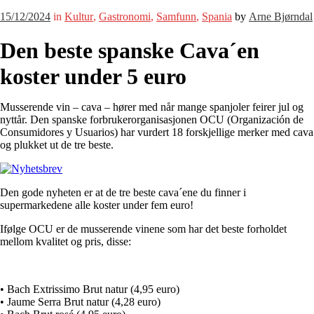
15/12/2024
in
Kultur
,
Gastronomi
,
Samfunn
,
Spania
by
Arne Bjørndal
Den beste spanske Cava´en
koster under 5 euro
Musserende vin – cava – hører med når mange spanjoler feirer jul og
nyttår. Den spanske forbrukerorganisasjonen OCU (Organización de
Consumidores y Usuarios) har vurdert 18 forskjellige merker med cava
og plukket ut de tre beste.
Den gode nyheten er at de tre beste cava´ene du finner i
supermarkedene alle koster under fem euro!
Ifølge OCU er de musserende vinene som har det beste forholdet
mellom kvalitet og pris, disse:
• Bach Extrissimo Brut natur (4,95 euro)
• Jaume Serra Brut natur (4,28 euro)