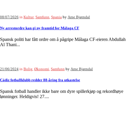
08/07/2026
in
Kultur
,
Samfunn
,
Spania
by
Arne Bjørndal
Ny arrestordre kan gi ny framtid for Málaga CF
Spansk politi har fått ordre om å pågripe Málaga CF-eieren Abdullah
Al Thani...
21/06/2024
in
Bolig
,
Økonomi
,
Samfunn
by
Arne Bjørndal
Cádiz fotballklubb redder 88-åring fra utkastelse
Spansk fotball handler ikke bare om dyre spillerkjøp og rekordhøye
lønninger. Heldigvis! 27....