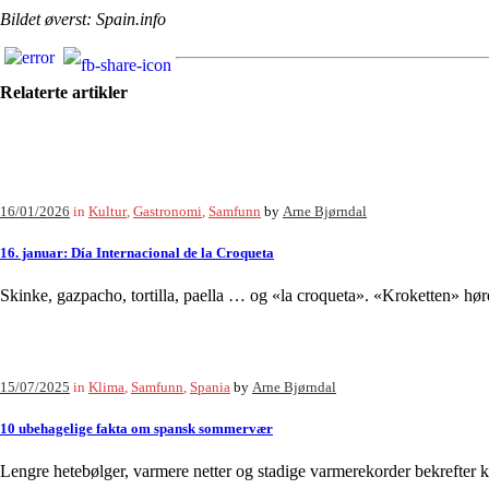
Bildet øverst: Spain.info
Relaterte artikler
16/01/2026
in
Kultur
,
Gastronomi
,
Samfunn
by
Arne Bjørndal
16. januar: Día Internacional de la Croqueta
Skinke, gazpacho, tortilla, paella … og «la croqueta». «Kroketten» høre
15/07/2025
in
Klima
,
Samfunn
,
Spania
by
Arne Bjørndal
10 ubehagelige fakta om spansk sommervær
Lengre hetebølger, varmere netter og stadige varmerekorder bekrefter k