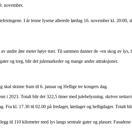
29. november.
julefeiringene. I år tenne lysene allerede lørdag 16. november kl. 20:00, 
 av andre åtte meter høye trær. Til sammen danner de «en skog av lys, f
å gater og torg, blir det julemarkeder og mange andre attraksjoner.
 skal skinne fram til 6. januar og Hellige tre kongers dag.
enn i 2023. Totalt blir det 322,5 timer med julebelysning. skriver nettav
g. Fra kl. 17.30 til 02.00 på fredager, lørdager og helligdager. Totalt b
illegg til 110 kilometer med lys langs sentrale gater og plasser. Fasadene