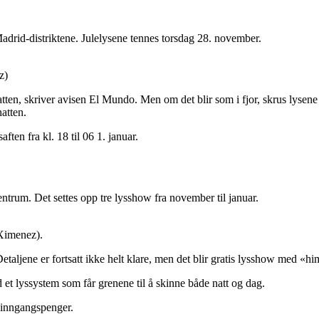
Madrid-distriktene. Julelysene tennes torsdag 28. november.
z)
 natten, skriver avisen El Mundo. Men om det blir som i fjor, skrus lysen
natten.
aften fra kl. 18 til 06 1. januar.
entrum. Det settes opp tre lysshow fra november til januar.
 Ximenez).
Detaljene er fortsatt ikke helt klare, men det blir gratis lysshow med «h
 et lyssystem som får grenene til å skinne både natt og dag.
 inngangspenger.