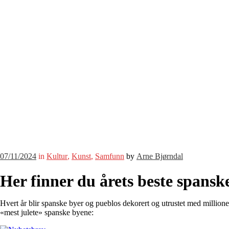
07/11/2024
in
Kultur
,
Kunst
,
Samfunn
by
Arne Bjørndal
Her finner du årets beste spansk
Hvert år blir spanske byer og pueblos dekorert og utrustet med million
«mest julete» spanske byene: