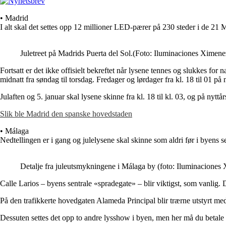
• Madrid
I alt skal det settes opp 12 millioner LED-pærer på 230 steder i de 21 
Juletreet på Madrids Puerta del Sol.(Foto: Iluminaciones Ximene
Fortsatt er det ikke offisielt bekreftet når lysene tennes og slukkes for
midnatt fra søndag til torsdag. Fredager og lørdager fra kl. 18 til 01 på 
Julaften og 5. januar skal lysene skinne fra kl. 18 til kl. 03, og på nyttårs
Slik ble Madrid den spanske hovedstaden
• Málaga
Nedtellingen er i gang og julelysene skal skinne som aldri før i byens s
Detalje fra juleutsmykningene i Málaga by (foto: Iluminaciones
Calle Larios – byens sentrale «spradegate» – blir viktigst, som vanlig. 
På den trafikkerte hovedgaten Alameda Principal blir trærne utstyrt med
Dessuten settes det opp to andre lysshow i byen, men her må du betale