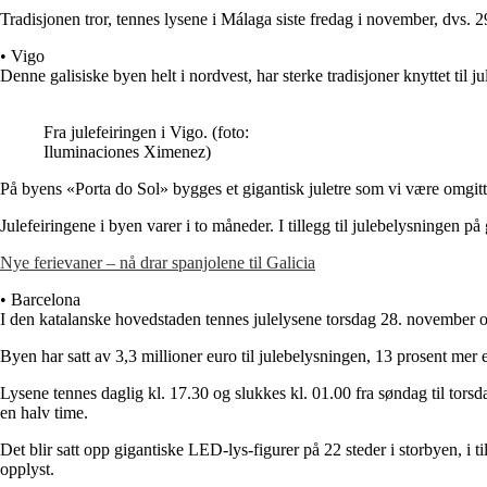
Tradisjonen tror, tennes lysene i Málaga siste fredag i november, dvs. 
• Vigo
Denne galisiske byen helt i nordvest, har sterke tradisjoner knyttet til 
Fra julefeiringen i Vigo. (foto:
Iluminaciones Ximenez)
På byens «Porta do Sol» bygges et gigantisk juletre som vi være omgitt
Julefeiringene i byen varer i to måneder. I tillegg til julebelysningen p
Nye ferievaner – nå drar spanjolene til Galicia
• Barcelona
I den katalanske hovedstaden tennes julelysene torsdag 28. november og
Byen har satt av 3,3 millioner euro til julebelysningen, 13 prosent mer 
Lysene tennes daglig kl. 17.30 og slukkes kl. 01.00 fra søndag til torsda
en halv time.
Det blir satt opp gigantiske LED-lys-figurer på 22 steder i storbyen, i t
opplyst.