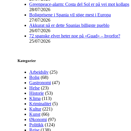
Greenpeace-alarm: Costa del Sol er på vei mot kollaps
28/07/2026
Boligprisene i Spania vil stige mest i Europa
27/07/2026
Akkurat nå er dette Spanias billigste pueblo
26/07/2026
72 spanske elver heter noe på «Guad» – hvorfor?
25/07/2026
Kategorier
Arbeidsliv
(25)
Bolig
(68)
Gastronomi
(47)
Helse
(23)
Historie
(53)
Klima
(113)
Kriminalitet
(5)
Kultur
(221)
Kunst
(66)
Økonomi
(97)
Politikk
(124)
Reise
(138)