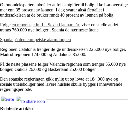
Økonomieksperter anbefaler at folks utgifter til bolig ikke bør overstige
mer enn 35 prosent av lønnen. I dag svarer altså flertallet i
undersøkelsen at de bruker rundt 40 prosent av lønnen på bolig.
Ifølge
en reportasje fra La Sexta i januar i år
, viser en studie at det
trengs 760.000 nye boliger i Spania de nærmeste årene.
Spania på den europeiske alarm-toppen
Regionen Catalonia trenger ifølge undersøkelsen 225.000 nye boliger,
Madrid-regionen 174.000 og Andalucía 85.000.
På de neste plassene følger Valencia-regionen som trenger 55.000 nye
boliger, Galicia 26.000 og Baskerland 25.000 boliger.
Den spanske regjeringen gikk nylig ut og lovte at 184.000 nye og
sosiale utleieboliger med lavere husleie skulle bygges i inneværende
regjeringsperiode.
Relaterte artikler