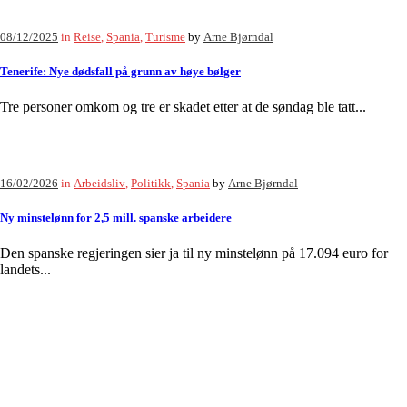
08/12/2025
in
Reise
,
Spania
,
Turisme
by
Arne Bjørndal
Tenerife: Nye dødsfall på grunn av høye bølger
Tre personer omkom og tre er skadet etter at de søndag ble tatt...
16/02/2026
in
Arbeidsliv
,
Politikk
,
Spania
by
Arne Bjørndal
Ny minstelønn for 2,5 mill. spanske arbeidere
Den spanske regjeringen sier ja til ny minstelønn på 17.094 euro for
landets...