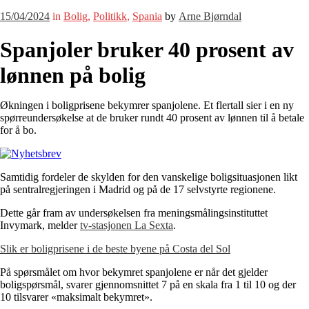
15/04/2024
in
Bolig
,
Politikk
,
Spania
by
Arne Bjørndal
Spanjoler bruker 40 prosent av
lønnen på bolig
Økningen i boligprisene bekymrer spanjolene. Et flertall sier i en ny
spørreundersøkelse at de bruker rundt 40 prosent av lønnen til å betale
for å bo.
Samtidig fordeler de skylden for den vanskelige boligsituasjonen likt
på sentralregjeringen i Madrid og på de 17 selvstyrte regionene.
Dette går fram av undersøkelsen fra meningsmålingsinstituttet
Invymark, melder
tv-stasjonen La Sexta
.
Slik er boligprisene i de beste byene på Costa del Sol
På spørsmålet om hvor bekymret spanjolene er når det gjelder
boligspørsmål, svarer gjennomsnittet 7 på en skala fra 1 til 10 og der
10 tilsvarer «maksimalt bekymret».