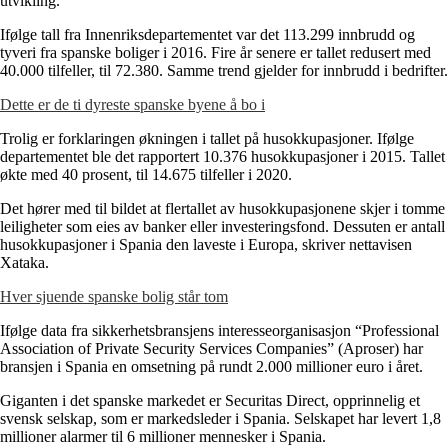
utvikling.
Ifølge tall fra Innenriksdepartementet var det 113.299 innbrudd og
tyveri fra spanske boliger i 2016. Fire år senere er tallet redusert med
40.000 tilfeller, til 72.380. Samme trend gjelder for innbrudd i bedrifter.
Dette er de ti dyreste spanske byene å bo i
Trolig er forklaringen økningen i tallet på husokkupasjoner. Ifølge
departementet ble det rapportert 10.376 husokkupasjoner i 2015. Tallet
økte med 40 prosent, til 14.675 tilfeller i 2020.
Det hører med til bildet at flertallet av husokkupasjonene skjer i tomme
leiligheter som eies av banker eller investeringsfond. Dessuten er antall
husokkupasjoner i Spania den laveste i Europa, skriver nettavisen
Xataka.
Hver sjuende spanske bolig står tom
Ifølge data fra sikkerhetsbransjens interesseorganisasjon “Professional
Association of Private Security Services Companies” (Aproser) har
bransjen i Spania en omsetning på rundt 2.000 millioner euro i året.
Giganten i det spanske markedet er Securitas Direct, opprinnelig et
svensk selskap, som er markedsleder i Spania. Selskapet har levert 1,8
millioner alarmer til 6 millioner mennesker i Spania.