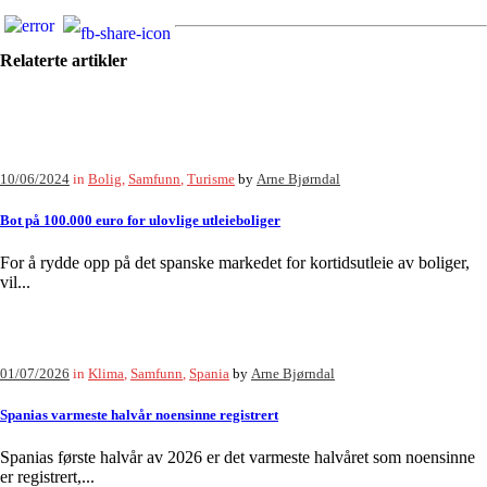
Relaterte artikler
10/06/2024
in
Bolig
,
Samfunn
,
Turisme
by
Arne Bjørndal
Bot på 100.000 euro for ulovlige utleieboliger
For å rydde opp på det spanske markedet for kortidsutleie av boliger,
vil...
01/07/2026
in
Klima
,
Samfunn
,
Spania
by
Arne Bjørndal
Spanias varmeste halvår noensinne registrert
Spanias første halvår av 2026 er det varmeste halvåret som noensinne
er registrert,...