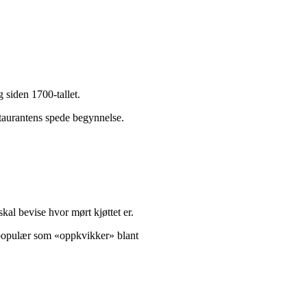
g siden 1700-tallet.
estaurantens spede begynnelse.
skal bevise hvor mørt kjøttet er.
, populær som «oppkvikker» blant