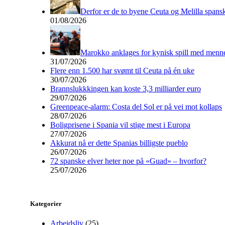
Derfor er de to byene Ceuta og Melilla spans
01/08/2026
Marokko anklages for kynisk spill med menn
31/07/2026
Flere enn 1.500 har svømt til Ceuta på én uke
30/07/2026
Brannslukkkingen kan koste 3,3 milliarder euro
29/07/2026
Greenpeace-alarm: Costa del Sol er på vei mot kollaps
28/07/2026
Boligprisene i Spania vil stige mest i Europa
27/07/2026
Akkurat nå er dette Spanias billigste pueblo
26/07/2026
72 spanske elver heter noe på «Guad» – hvorfor?
25/07/2026
Kategorier
Arbeidsliv
(25)