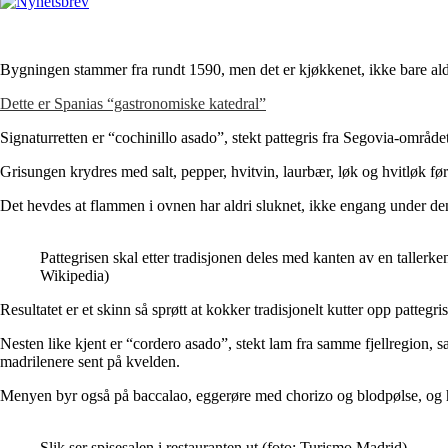
Bygningen stammer fra rundt 1590, men det er kjøkkenet, ikke bare alde
Dette er Spanias “gastronomiske katedral”
Signaturretten er “cochinillo asado”, stekt pattegris fra Segovia-området
Grisungen krydres med salt, pepper, hvitvin, laurbær, løk og hvitløk fø
Det hevdes at flammen i ovnen har aldri sluknet, ikke engang under d
Pattegrisen skal etter tradisjonen deles med kanten av en tallerke
Wikipedia)
Resultatet er et skinn så sprøtt at kokker tradisjonelt kutter opp pattegr
Nesten like kjent er “cordero asado”, stekt lam fra samme fjellregion,
madrilenere sent på kvelden.
Menyen byr også på baccalao, eggerøre med chorizo og blodpølse, og hu
Slik ser spisesalen i restauranten ut (foto: Turismo Madrid)