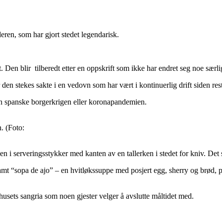
ren, som har gjort stedet legendarisk.
. Den blir tilberedt etter en oppskrift som ikke har endret seg noe særli
r den stekes sakte i en vedovn som har vært i kontinuerlig drift siden r
en spanske borgerkrigen eller koronapandemien.
n. (Foto:
isen i serveringsstykker med kanten av en tallerken i stedet for kniv. Det 
 samt “sopa de ajo” – en hvitløkssuppe med posjert egg, sherry og brød
sets sangria som noen gjester velger å avslutte måltidet med.