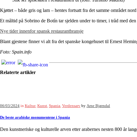
Kjøttet – både gris og lam – hentes fortsatt fra det samme området nord
Et måltid på Sobrino de Botín tar sjelden under to timer, i tråd med den
Nye tider innenfor spansk restaurantbransje
Blant gjestene finner vi alt fra det spanske kongehuset til Ernest Hem
Foto: Spain.info
Relaterte artikler
06/03/2024
in
Kultur
,
Kunst
,
Spania
,
Verdensarv
by
Arne Bjørndal
De beste arabiske monumentene i Spania
Den kunstneriske og kulturelle arven etter arabernes nesten 800 år lange