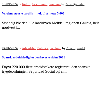
16/09/2024
in
Kultur
,
Gastronomi
,
Samfunn
by
Arne Bjørndal
Verdens største tortilla – nok til å mette 5.000
Sist helg ble den lille landsbyen Melide i regionen Galicia, helt
nordvest i...
04/06/2024
in
Arbeidsliv
,
Politikk
,
Samfunn
by
Arne Bjørndal
Spansk arbeidsledighet den laveste siden 2008
Drøyt 220.000 flere arbeidstakere registrert i den spanske
trygdeordningen Seguridad Social og en...