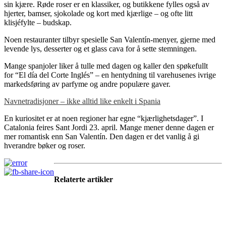
sin kjære. Røde roser er en klassiker, og butikkene fylles også av
hjerter, bamser, sjokolade og kort med kjærlige – og ofte litt
klisjéfylte – budskap.
Noen restauranter tilbyr spesielle San Valentín-menyer, gjerne med
levende lys, desserter og et glass cava for å sette stemningen.
Mange spanjoler liker å tulle med dagen og kaller den spøkefullt
for “El día del Corte Inglés” – en hentydning til varehusenes ivrige
markedsføring av parfyme og andre populære gaver.
Navnetradisjoner – ikke alltid like enkelt i Spania
En kuriositet er at noen regioner har egne “kjærlighetsdager”. I
Catalonia feires Sant Jordi 23. april. Mange mener denne dagen er
mer romantisk enn San Valentín. Den dagen er det vanlig å gi
hverandre bøker og roser.
Relaterte artikler