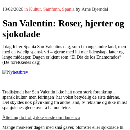
13/02/2026
in
Kultur
,
Samfunn
,
Spania
by
Arne Bjørndal
San Valentín: Roser, hjerter og
sjokolade
I dag feirer Spania San Valentíns dag, som i mange andre land, men
med en tydelig spansk vri – gjerne med litt mer lidenskap, latter og
lange middager. Dagen er kjent som “El Día de los Enamorados”
(De forelskedes dag).
Tradisjonelt har San Valentín ikke hatt noen sterk forankring i
spansk kultur, men feiringen har vokst betydelig de siste tiårene.
Det skyldes nok påvirkning fra andre land, tv-reklame og ikke minst
spanjolenes glede over å ha noe feire.
Åtte ting du trolig ikke visste om flamenco
Mange markerer dagen med små gaver, blomster eller sjokolade til