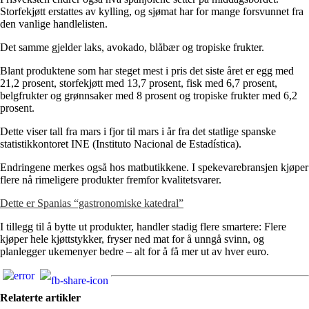
Storfekjøtt erstattes av kylling, og sjømat har for mange forsvunnet fra
den vanlige handlelisten.
Det samme gjelder laks, avokado, blåbær og tropiske frukter.
Blant produktene som har steget mest i pris det siste året er egg med
21,2 prosent, storfekjøtt med 13,7 prosent, fisk med 6,7 prosent,
belgfrukter og grønnsaker med 8 prosent og tropiske frukter med 6,2
prosent.
Dette viser tall fra mars i fjor til mars i år fra det statlige spanske
statistikkontoret INE (Instituto Nacional de Estadística).
Endringene merkes også hos matbutikkene. I spekevarebransjen kjøper
flere nå rimeligere produkter fremfor kvalitetsvarer.
Dette er Spanias “gastronomiske katedral”
I tillegg til å bytte ut produkter, handler stadig flere smartere: Flere
kjøper hele kjøttstykker, fryser ned mat for å unngå svinn, og
planlegger ukemenyer bedre – alt for å få mer ut av hver euro.
Relaterte artikler