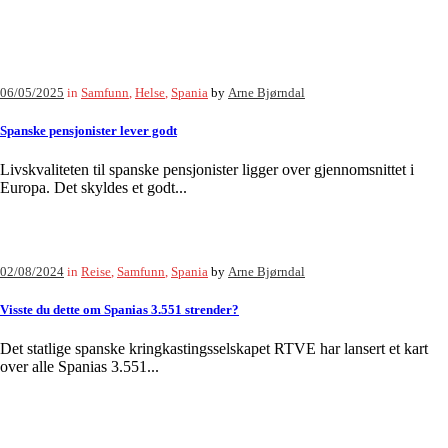
06/05/2025
in
Samfunn
,
Helse
,
Spania
by
Arne Bjørndal
Spanske pensjonister lever godt
Livskvaliteten til spanske pensjonister ligger over gjennomsnittet i
Europa. Det skyldes et godt...
02/08/2024
in
Reise
,
Samfunn
,
Spania
by
Arne Bjørndal
Visste du dette om Spanias 3.551 strender?
Det statlige spanske kringkastingsselskapet RTVE har lansert et kart
over alle Spanias 3.551...