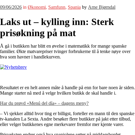
09/06/2026
in
Økonomi
,
Samfunn
,
Spania
by
Arne Bjørndal
Laks ut – kylling inn: Sterk
prisøkning på mat
Å gå i butikken har blitt en øvelse i matematikk for mange spanske
familier. Økte matvarepriser tvinger forbrukerne til å tenke nøye over
hva som havner i handlekurven.
Resultatet er en helt annen måte å handle på enn for bare noen år siden.
Mange starter nå med å velge hvilken butikk de skal handle i.
Har du prøvd «Menú del día» – dagens meny?
– Vi sjekker alltid hvor ting er billigst, forteller en mann til den spanske
tv-kanalen La Sexta. Andre besøker flere butikker på jakt etter tilbud,
eller velger butikkenes egne merkevarer fremfor mer kjente varer.
Prisveksten endrer også hva spanjolene setter på middagsbordet.