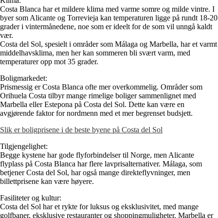
Klima:
Costa Blanca har et mildere klima med varme somre og milde vintre. I
byer som Alicante og Torrevieja kan temperaturen ligge på rundt 18-20
grader i vintermånedene, noe som er ideelt for de som vil unngå kaldt
vær.
Costa del Sol, spesielt i områder som Málaga og Marbella, har et varmt
middelhavsklima, men her kan sommeren bli svært varm, med
temperaturer opp mot 35 grader.
Boligmarkedet:
Prismessig er Costa Blanca ofte mer overkommelig. Områder som
Orihuela Costa tilbyr mange rimelige boliger sammenlignet med
Marbella eller Estepona på Costa del Sol. Dette kan være en
avgjørende faktor for nordmenn med et mer begrenset budsjett.
Slik er boligprisene i de beste byene på Costa del Sol
Tilgjengelighet:
Begge kystene har gode flyforbindelser til Norge, men Alicante
flyplass på Costa Blanca har flere lavprisalternativer. Málaga, som
betjener Costa del Sol, har også mange direkteflyvninger, men
billettprisene kan være høyere.
Fasiliteter og kultur:
Costa del Sol har et rykte for luksus og eksklusivitet, med mange
golfbaner, eksklusive restauranter og shoppingmuligheter. Marbella er