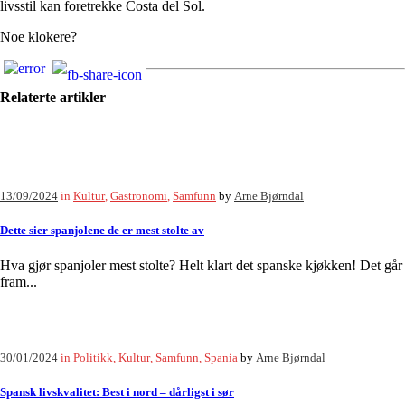
livsstil kan foretrekke Costa del Sol.
Noe klokere?
Relaterte artikler
13/09/2024
in
Kultur
,
Gastronomi
,
Samfunn
by
Arne Bjørndal
Dette sier spanjolene de er mest stolte av
Hva gjør spanjoler mest stolte? Helt klart det spanske kjøkken! Det går
fram...
30/01/2024
in
Politikk
,
Kultur
,
Samfunn
,
Spania
by
Arne Bjørndal
Spansk livskvalitet: Best i nord – dårligst i sør