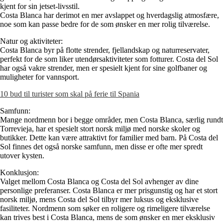
kjent for sin jetset-livsstil.
Costa Blanca har derimot en mer avslappet og hverdagslig atmosfære,
noe som kan passe bedre for de som ønsker en mer rolig tilværelse.
Natur og aktiviteter:
Costa Blanca byr på flotte strender, fjellandskap og naturreservater,
perfekt for de som liker utendørsaktiviteter som fotturer. Costa del Sol
har også vakre strender, men er spesielt kjent for sine golfbaner og
muligheter for vannsport.
10 bud til turister som skal på ferie til Spania
Samfunn:
Mange nordmenn bor i begge områder, men Costa Blanca, særlig rundt
Torrevieja, har et spesielt stort norsk miljø med norske skoler og
butikker. Dette kan være attraktivt for familier med barn. På Costa del
Sol finnes det også norske samfunn, men disse er ofte mer spredt
utover kysten.
Konklusjon:
Valget mellom Costa Blanca og Costa del Sol avhenger av dine
personlige preferanser. Costa Blanca er mer prisgunstig og har et stort
norsk miljø, mens Costa del Sol tilbyr mer luksus og eksklusive
fasiliteter. Nordmenn som søker en roligere og rimeligere tilværelse
kan trives best i Costa Blanca, mens de som ønsker en mer eksklusiv