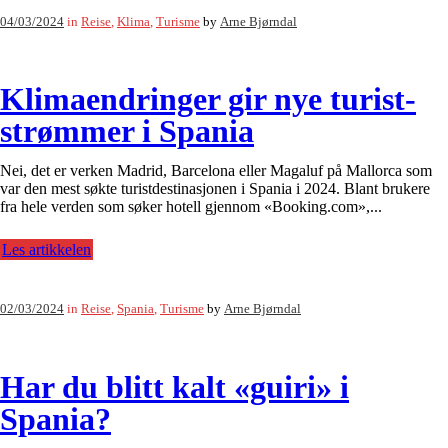
04/03/2024
in
Reise
,
Klima
,
Turisme
by
Arne Bjørndal
Klimaendringer gir nye turist-
strømmer i Spania
Nei, det er verken Madrid, Barcelona eller Magaluf på Mallorca som
var den mest søkte turistdestinasjonen i Spania i 2024. Blant brukere
fra hele verden som søker hotell gjennom «Booking.com»,...
Les artikkelen
02/03/2024
in
Reise
,
Spania
,
Turisme
by
Arne Bjørndal
Har du blitt kalt «guiri» i
Spania?