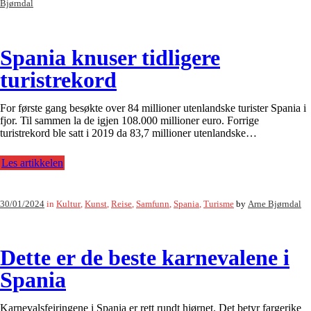
Bjørndal
Spania knuser tidligere
turistrekord
For første gang besøkte over 84 millioner utenlandske turister Spania i
fjor. Til sammen la de igjen 108.000 millioner euro. Forrige
turistrekord ble satt i 2019 da 83,7 millioner utenlandske…
Les artikkelen
30/01/2024
in
Kultur
,
Kunst
,
Reise
,
Samfunn
,
Spania
,
Turisme
by
Arne Bjørndal
Dette er de beste karnevalene i
Spania
Karnevalsfeiringene i Spania er rett rundt hjørnet. Det betyr fargerike