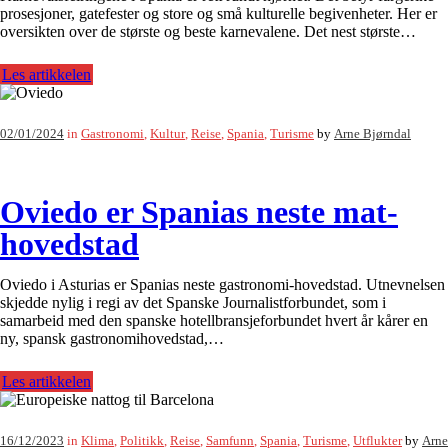
prosesjoner, gatefester og store og små kulturelle begivenheter. Her er
oversikten over de største og beste karnevalene. Det nest største…
Les artikkelen
02/01/2024
in
Gastronomi
,
Kultur
,
Reise
,
Spania
,
Turisme
by
Arne Bjørndal
Oviedo er Spanias neste mat-
hovedstad
Oviedo i Asturias er Spanias neste gastronomi-hovedstad. Utnevnelsen
skjedde nylig i regi av det Spanske Journalistforbundet, som i
samarbeid med den spanske hotellbransjeforbundet hvert år kårer en
ny, spansk gastronomihovedstad,…
Les artikkelen
16/12/2023
in
Klima
,
Politikk
,
Reise
,
Samfunn
,
Spania
,
Turisme
,
Utflukter
by
Arne