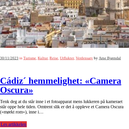
30/11/2023
in
Turisme
,
Kultur
,
Reise
,
Utflukter
,
Verdensarv
by
Arne Bjørndal
Cádiz´ hemmelighet: «Camera
Oscura»
Tenk deg at du står inne i et fotoapparat mens lukkeren på kameraet
står oppe hele tiden. Omtrent slik er det å oppleve et Camera Oscura
(«mørkt rom»), inne i…
Les artikkelen