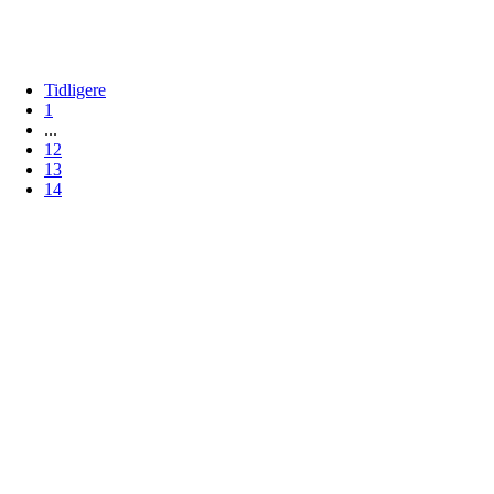
Tidligere
1
...
12
13
14