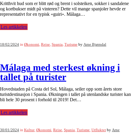
Kritthvit hud som er blitt rød og brent i solsteiken, sokker i sandalene
og kortbukser midt på vinteren? Dette vil mange spanjoler hevde er
representativt for en typisk «guiri». Málaga…
Les artikkelen
18/02/2024
in
Økonomi
,
Reise
,
Spania
,
Turisme
by
Arne Bjørndal
Málaga med sterkest økning i
tallet på turister
Hovedstaden på Costa del Sol, Málaga, seiler opp som årets store
turistdestinasjon i Spania. Økningen i tallet på utenlandske turister kan
bli hele 30 prosent i forhold til 2019! Det…
Les artikkelen
30/01/2024
in
Kultur
,
Økonomi
,
Reise
,
Spania
,
Turisme
,
Utflukter
by
Arne