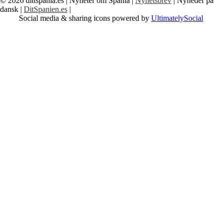
© 2026
dittspania.es
| Nyheter om Spania |
Nyhetsbrev
| Nyheder på
dansk |
DitSpanien.es
|
Social media & sharing icons powered by
UltimatelySocial