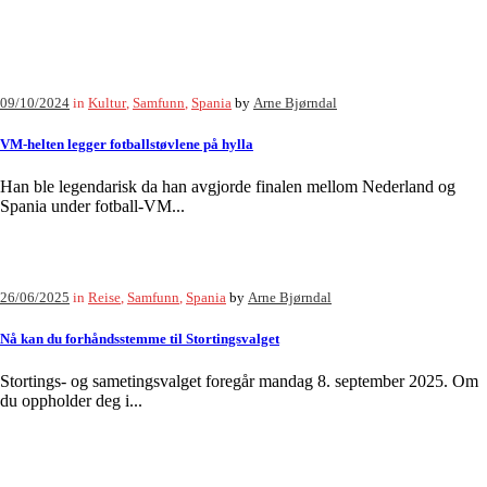
09/10/2024
in
Kultur
,
Samfunn
,
Spania
by
Arne Bjørndal
VM-helten legger fotballstøvlene på hylla
Han ble legendarisk da han avgjorde finalen mellom Nederland og
Spania under fotball-VM...
26/06/2025
in
Reise
,
Samfunn
,
Spania
by
Arne Bjørndal
Nå kan du forhåndsstemme til Stortingsvalget
Stortings- og sametingsvalget foregår mandag 8. september 2025. Om
du oppholder deg i...