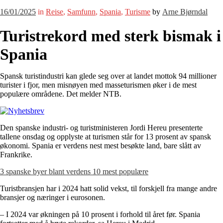
16/01/2025
in
Reise
,
Samfunn
,
Spania
,
Turisme
by
Arne Bjørndal
Turistrekord med sterk bismak i
Spania
Spansk turistindustri kan glede seg over at landet mottok 94 millioner
turister i fjor, men misnøyen med masseturismen øker i de mest
populære områdene. Det melder NTB.
Den spanske industri- og turistministeren Jordi Hereu presenterte
tallene onsdag og opplyste at turismen står for 13 prosent av spansk
økonomi. Spania er verdens nest mest besøkte land, bare slått av
Frankrike.
3 spanske byer blant verdens 10 mest populære
Turistbransjen har i 2024 hatt solid vekst, til forskjell fra mange andre
bransjer og næringer i eurosonen.
– I 2024 var økningen på 10 prosent i forhold til året før. Spania