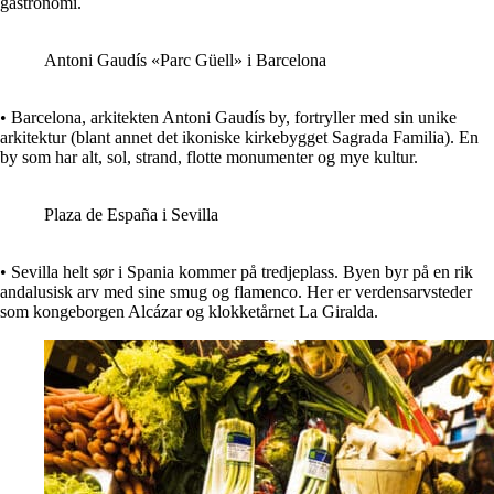
gastronomi.
Antoni Gaudís «Parc Güell» i Barcelona
• Barcelona, arkitekten Antoni Gaudís by, fortryller med sin unike
arkitektur (blant annet det ikoniske kirkebygget Sagrada Familia). En
by som har alt, sol, strand, flotte monumenter og mye kultur.
Plaza de España i Sevilla
• Sevilla helt sør i Spania kommer på tredjeplass. Byen byr på en rik
andalusisk arv med sine smug og flamenco. Her er verdensarvsteder
som kongeborgen Alcázar og klokketårnet La Giralda.