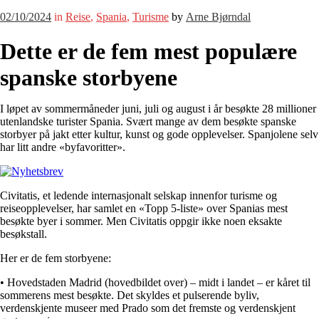
02/10/2024
in
Reise
,
Spania
,
Turisme
by
Arne Bjørndal
Dette er de fem mest populære
spanske storbyene
I løpet av sommermåneder juni, juli og august i år besøkte 28 millioner
utenlandske turister Spania. Svært mange av dem besøkte spanske
storbyer på jakt etter kultur, kunst og gode opplevelser. Spanjolene selv
har litt andre «byfavoritter».
Civitatis, et ledende internasjonalt selskap innenfor turisme og
reiseopplevelser, har samlet en «Topp 5-liste» over Spanias mest
besøkte byer i sommer. Men Civitatis oppgir ikke noen eksakte
besøkstall.
Her er de fem storbyene:
• Hovedstaden Madrid (hovedbildet over) – midt i landet – er kåret til
sommerens mest besøkte. Det skyldes et pulserende byliv,
verdenskjente museer med Prado som det fremste og verdenskjent