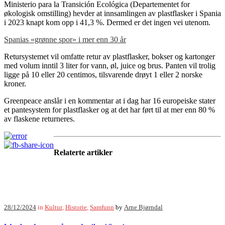
Ministerio para la Transición Ecológica (Departementet for
økologisk omstilling) hevder at innsamlingen av plastflasker i Spania
i 2023 knapt kom opp i 41,3 %. Dermed er det ingen vei utenom.
Spanias «grønne spor» i mer enn 30 år
Retursystemet vil omfatte retur av plastflasker, bokser og kartonger
med volum inntil 3 liter for vann, øl, juice og brus. Panten vil trolig
ligge på 10 eller 20 centimos, tilsvarende drøyt 1 eller 2 norske
kroner.
Greenpeace anslår i en kommentar at i dag har 16 europeiske stater
et pantesystem for plastflasker og at det har ført til at mer enn 80 %
av flaskene returneres.
Relaterte artikler
28/12/2024
in
Kultur
,
Historie
,
Samfunn
by
Arne Bjørndal