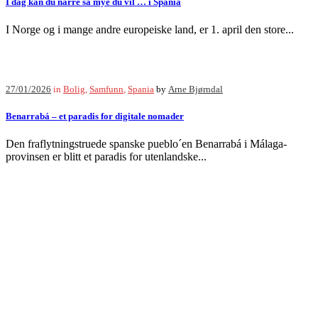
I dag kan du narre så mye du vil … i Spania
I Norge og i mange andre europeiske land, er 1. april den store...
27/01/2026
in
Bolig
,
Samfunn
,
Spania
by
Arne Bjørndal
Benarrabá – et paradis for digitale nomader
Den fraflytningstruede spanske pueblo´en Benarrabá i Málaga-
provinsen er blitt et paradis for utenlandske...