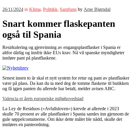
26/11/2024
in
Klima
,
Politikk
,
Samfunn
by
Arne Bjørndal
Snart kommer flaskepanten
også til Spania
Resirkulering og gjenvinning av engangsplastflasker i Spania er
altfor dårlig og innfrir ikke EUs krav. Nå vil spanske myndigheter
innføre pant på plastflaskene.
Senest innen to år skal et nytt system for retur og pant av plastflasker
være på plass. Da kan du ta med deg de tomme flaskene til butikken
og få igjen panten du allerede har betalt, melder avisen ABC.
Valencia er årets europeiske miljøhovedstad
La Ley de Residuos («Avfallsloven») krevde at allerede i 2023
skulle 70 prosent av alle plastflasker i Spania samles inn gjennom de
gule søppelcontainerne. Om ikke dette målet ble nådd, skulle det
innføres en panteordning.