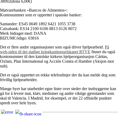
38092(dona 6,00€)
Matvarebanken «Bancos de Alimentos»:
Kontonummer som er opprettet i spanske banker:
Santander: ES45 0049 1892 6421 1055 3738
Caixabank: ES34 2100 6106 8813 0126 8072
Merk bidraget med: DANA
BIZUMCódigo: 03816
Det er flere andre organisasjoner som også driver hjelpearbeid.
På
web-siden til det statlige kringkastingsselskapet RTVE
finner du også
kontonummer til den katolske kirkens hjelpeorganisasjon Cáritas,
Oxfam, Plan International og Acción Contra el Hambre (Aksjon mot
sult).
Det er også opprettet en rekke telefonlinjer der du kan melde deg som
frivillig hjelpearbeider.
Mange byer har utarbeidet egne lister over steder der innbyggerne kan
gå for å levere mat, klær, medisiner og andre viktige gjenstander som
skal til Valencia. I Madrid, for eksempel, er det 22 offisielle punkter
spredt over hele byen.