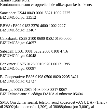
Spansk Røde Kors:
Kontonummer som er opprettet i de ulike spanske bankene:
Santander: ES44 0049 0001 5321 1002 2225
BIZUMCódigo: 33512
BBVA: ES92 0182 2370 4600 1002 2227
BIZUMCódigo: 33467
Caixabank: ES28 2100 0600 8502 0196 0066
BIZUMCódigo: 04057
Sabadell: ES31 0081 5232 2800 0108 4716
BIZUMCódigo: 04048
Bankinter: ES75 0128 0010 9701 0012 1395
BIZUMCódigo: 00087
B. Cooperativo: ES86 0198 0500 8020 2205 3421
BIZUMCódigo: 02727
Ibercaja: ES55 2085 0103 9603 3317 9067
BIZUMmediante el código DANA al número: 05404
SMS: Om du har spansk telefon, send kodeordet «AYUDA» (Hjelp)
til 28092(da donerer du 1,20€), al 38088(donasjon 3,00€), al