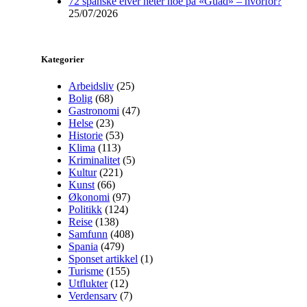
72 spanske elver heter noe på «Guad» – hvorfor?
25/07/2026
Kategorier
Arbeidsliv
(25)
Bolig
(68)
Gastronomi
(47)
Helse
(23)
Historie
(53)
Klima
(113)
Kriminalitet
(5)
Kultur
(221)
Kunst
(66)
Økonomi
(97)
Politikk
(124)
Reise
(138)
Samfunn
(408)
Spania
(479)
Sponset artikkel
(1)
Turisme
(155)
Utflukter
(12)
Verdensarv
(7)