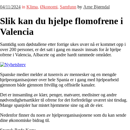
04/11/2024
in
Klima
,
Økonomi
,
Samfunn
by
Arne Bjørndal
Slik kan du hjelpe flomofrene i
Valencia
Samtidig som dødstallene etter forrige ukes uvær nå er kommet opp i
over 200 personer, er det satt i gang en massiv innsats for år hjelpe
ofrene i Valencia, Albacete og andre hardt rammede områder.
Spanske medier melder at tusenvis av mennesker og en mengde
hjelpeorganisasjoner over hele Spania er i gang med hjelpearbeid
gjennom både gjennom frivillig og offisielle kanaler.
Det er innsamling av klær, penger, matvarer, medisiner og andre
nødvendighetsartikler til ofrene for det forferdelige uværet sist tirsdag.
Mange spanjoler har mistet hjemmene sine og alt de eier.
Nedenfor finner du noen av hjelpeorganisasjonene som du kan sende
dine økonomiske bidrag til.