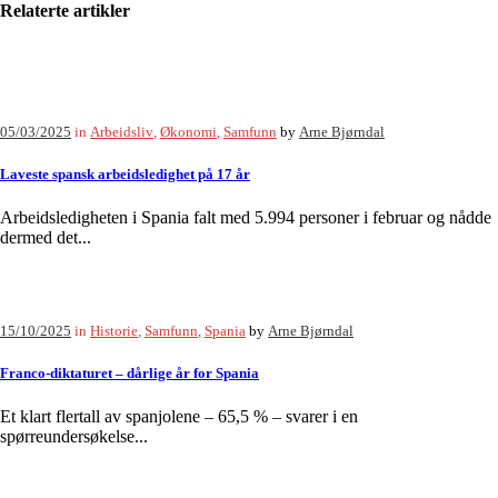
Relaterte artikler
05/03/2025
in
Arbeidsliv
,
Økonomi
,
Samfunn
by
Arne Bjørndal
Laveste spansk arbeidsledighet på 17 år
Arbeidsledigheten i Spania falt med 5.994 personer i februar og nådde
dermed det...
15/10/2025
in
Historie
,
Samfunn
,
Spania
by
Arne Bjørndal
Franco-diktaturet – dårlige år for Spania
Et klart flertall av spanjolene – 65,5 % – svarer i en
spørreundersøkelse...