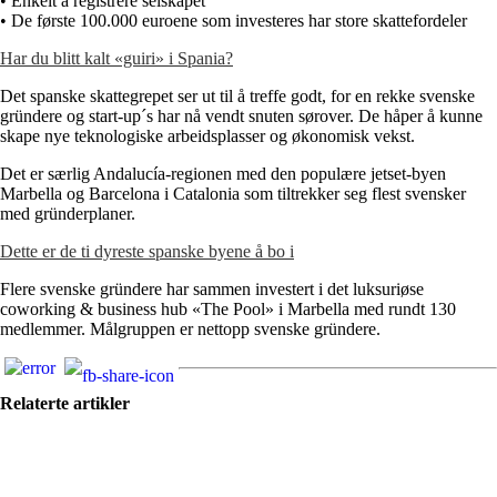
• Enkelt å registrere selskapet
• De første 100.000 euroene som investeres har store skattefordeler
Har du blitt kalt «guiri» i Spania?
Det spanske skattegrepet ser ut til å treffe godt, for en rekke svenske
gründere og start-up´s har nå vendt snuten sørover. De håper å kunne
skape nye teknologiske arbeidsplasser og økonomisk vekst.
Det er særlig Andalucía-regionen med den populære jetset-byen
Marbella og Barcelona i Catalonia som tiltrekker seg flest svensker
med gründerplaner.
Dette er de ti dyreste spanske byene å bo i
Flere svenske gründere har sammen investert i det luksuriøse
coworking & business hub «The Pool» i Marbella med rundt 130
medlemmer. Målgruppen er nettopp svenske gründere.
Relaterte artikler