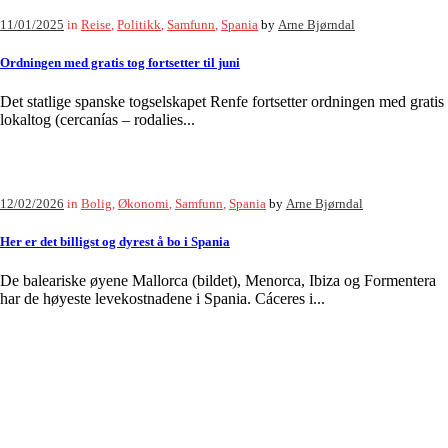
11/01/2025
in
Reise
,
Politikk
,
Samfunn
,
Spania
by
Arne Bjørndal
Ordningen med gratis tog fortsetter til juni
Det statlige spanske togselskapet Renfe fortsetter ordningen med gratis
lokaltog (cercanías – rodalies...
12/02/2026
in
Bolig
,
Økonomi
,
Samfunn
,
Spania
by
Arne Bjørndal
Her er det billigst og dyrest å bo i Spania
De baleariske øyene Mallorca (bildet), Menorca, Ibiza og Formentera
har de høyeste levekostnadene i Spania. Cáceres i...