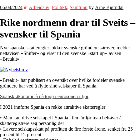
06/04/2024
in
Arbeidsliv
,
Politikk
,
Samfunn
by
Arne Bjørndal
Rike nordmenn drar til Sveits –
svensker til Spania
Nye spanske skatteregler lokker svenske gründere sørover, melder
nettavisen «Shifter» og viser til den svenske «start-up»-avisen
«Breakit».
«Breakit» har publisert en oversikt over hvilke fordeler svenske
gründere har ved å flytte sine selskaper til Spania.
Spansk økonomi lå på topp i eurosonen i fjor
I 2021 innførte Spania en rekke attraktive skatteregler:
• Man kan drive selskapet i Spania i fem år før man behøver å
skatteregistrere seg personlig der
• Lavere selskapsskatt på profitten de fire første årene, senket fra 25
prosent til 15 prosent.