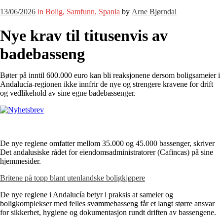
13/06/2026
in
Bolig
,
Samfunn
,
Spania
by
Arne Bjørndal
Nye krav til titusenvis av
badebasseng
Bøter på inntil 600.000 euro kan bli reaksjonene dersom boligsameier i
Andalucía-regionen ikke innfrir de nye og strengere kravene for drift
og vedlikehold av sine egne badebassenger.
De nye reglene omfatter mellom 35.000 og 45.000 bassenger, skriver
Det andalusiske rådet for eiendomsadministratorer (Cafincas) på sine
hjemmesider.
Britene på topp blant utenlandske boligkjøpere
De nye reglene i Andalucía betyr i praksis at sameier og
boligkomplekser med felles svømmebasseng får et langt større ansvar
for sikkerhet, hygiene og dokumentasjon rundt driften av bassengene.