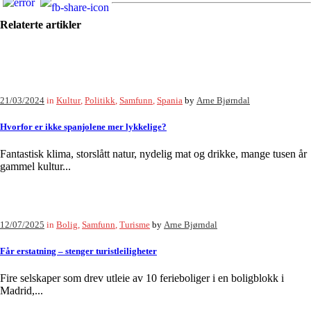
Relaterte artikler
21/03/2024
in
Kultur
,
Politikk
,
Samfunn
,
Spania
by
Arne Bjørndal
Hvorfor er ikke spanjolene mer lykkelige?
Fantastisk klima, storslått natur, nydelig mat og drikke, mange tusen år
gammel kultur...
12/07/2025
in
Bolig
,
Samfunn
,
Turisme
by
Arne Bjørndal
Får erstatning – stenger turistleiligheter
Fire selskaper som drev utleie av 10 ferieboliger i en boligblokk i
Madrid,...