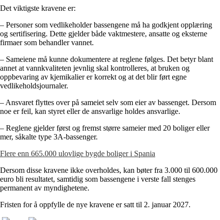
Det viktigste kravene er:
– Personer som vedlikeholder bassengene må ha godkjent opplæring
og sertifisering. Dette gjelder både vaktmestere, ansatte og eksterne
firmaer som behandler vannet.
– Sameiene må kunne dokumentere at reglene følges. Det betyr blant
annet at vannkvaliteten jevnlig skal kontrolleres, at bruken og
oppbevaring av kjemikalier er korrekt og at det blir ført egne
vedlikeholdsjournaler.
– Ansvaret flyttes over på sameiet selv som eier av bassenget. Dersom
noe er feil, kan styret eller de ansvarlige holdes ansvarlige.
– Reglene gjelder først og fremst større sameier med 20 boliger eller
mer, såkalte type 3A-bassenger.
Flere enn 665.000 ulovlige bygde boliger i Spania
Dersom disse kravene ikke overholdes, kan bøter fra 3.000 til 600.000
euro bli resultatet, samtidig som bassengene i verste fall stenges
permanent av myndighetene.
Fristen for å oppfylle de nye kravene er satt til 2. januar 2027.