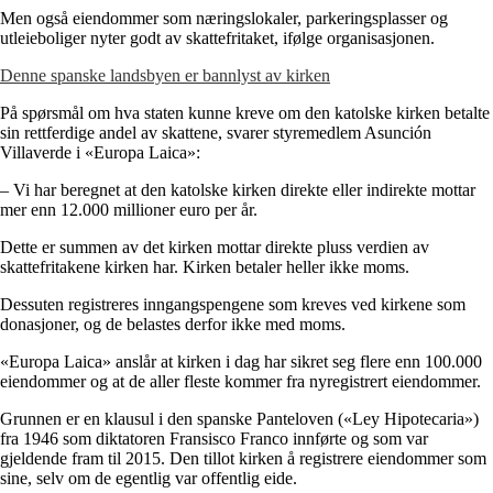
Men også eiendommer som næringslokaler, parkeringsplasser og
utleieboliger nyter godt av skattefritaket, ifølge organisasjonen.
Denne spanske landsbyen er bannlyst av kirken
På spørsmål om hva staten kunne kreve om den katolske kirken betalte
sin rettferdige andel av skattene, svarer styremedlem Asunción
Villaverde i «Europa Laica»:
– Vi har beregnet at den katolske kirken direkte eller indirekte mottar
mer enn 12.000 millioner euro per år.
Dette er summen av det kirken mottar direkte pluss verdien av
skattefritakene kirken har. Kirken betaler heller ikke moms.
Dessuten registreres inngangspengene som kreves ved kirkene som
donasjoner, og de belastes derfor ikke med moms.
«Europa Laica» anslår at kirken i dag har sikret seg flere enn 100.000
eiendommer og at de aller fleste kommer fra nyregistrert eiendommer.
Grunnen er en klausul i den spanske Panteloven («Ley Hipotecaria»)
fra 1946 som diktatoren Fransisco Franco innførte og som var
gjeldende fram til 2015. Den tillot kirken å registrere eiendommer som
sine, selv om de egentlig var offentlig eide.