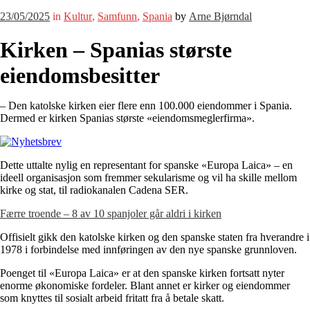
23/05/2025
in
Kultur
,
Samfunn
,
Spania
by
Arne Bjørndal
Kirken – Spanias største
eiendomsbesitter
– Den katolske kirken eier flere enn 100.000 eiendommer i Spania.
Dermed er kirken Spanias største «eiendomsmeglerfirma».
Dette uttalte nylig en representant for spanske «Europa Laica» – en
ideell organisasjon som fremmer sekularisme og vil ha skille mellom
kirke og stat, til radiokanalen Cadena SER.
Færre troende – 8 av 10 spanjoler går aldri i kirken
Offisielt gikk den katolske kirken og den spanske staten fra hverandre i
1978 i forbindelse med innføringen av den nye spanske grunnloven.
Poenget til «Europa Laica» er at den spanske kirken fortsatt nyter
enorme økonomiske fordeler. Blant annet er kirker og eiendommer
som knyttes til sosialt arbeid fritatt fra å betale skatt.