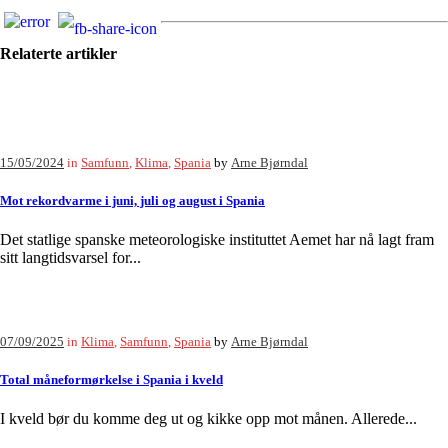
Relaterte artikler
15/05/2024
in
Samfunn
,
Klima
,
Spania
by
Arne Bjørndal
Mot rekordvarme i juni, juli og august i Spania
Det statlige spanske meteorologiske instituttet Aemet har nå lagt fram
sitt langtidsvarsel for...
07/09/2025
in
Klima
,
Samfunn
,
Spania
by
Arne Bjørndal
Total måneformørkelse i Spania i kveld
I kveld bør du komme deg ut og kikke opp mot månen. Allerede...