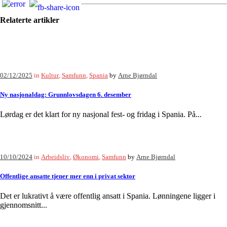
Relaterte artikler
02/12/2025
in
Kultur
,
Samfunn
,
Spania
by
Arne Bjørndal
Ny nasjonaldag: Grunnlovsdagen 6. desember
Lørdag er det klart for ny nasjonal fest- og fridag i Spania. På...
10/10/2024
in
Arbeidsliv
,
Økonomi
,
Samfunn
by
Arne Bjørndal
Offentlige ansatte tjener mer enn i privat sektor
Det er lukrativt å være offentlig ansatt i Spania. Lønningene ligger i
gjennomsnitt...