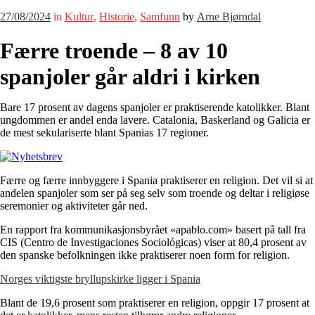
27/08/2024
in
Kultur
,
Historie
,
Samfunn
by
Arne Bjørndal
Færre troende – 8 av 10
spanjoler går aldri i kirken
Bare 17 prosent av dagens spanjoler er praktiserende katolikker. Blant
ungdommen er andel enda lavere. Catalonia, Baskerland og Galicia er
de mest sekulariserte blant Spanias 17 regioner.
Færre og færre innbyggere i Spania praktiserer en religion. Det vil si at
andelen spanjoler som ser på seg selv som troende og deltar i religiøse
seremonier og aktiviteter går ned.
En rapport fra kommunikasjonsbyrået «apablo.com» basert på tall fra
CIS (Centro de Investigaciones Sociológicas) viser at 80,4 prosent av
den spanske befolkningen ikke praktiserer noen form for religion.
Norges viktigste bryllupskirke ligger i Spania
Blant de 19,6 prosent som praktiserer en religion, oppgir 17 prosent at