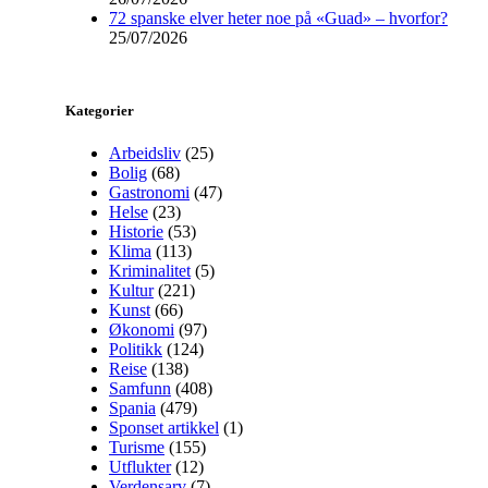
72 spanske elver heter noe på «Guad» – hvorfor?
25/07/2026
Kategorier
Arbeidsliv
(25)
Bolig
(68)
Gastronomi
(47)
Helse
(23)
Historie
(53)
Klima
(113)
Kriminalitet
(5)
Kultur
(221)
Kunst
(66)
Økonomi
(97)
Politikk
(124)
Reise
(138)
Samfunn
(408)
Spania
(479)
Sponset artikkel
(1)
Turisme
(155)
Utflukter
(12)
Verdensarv
(7)