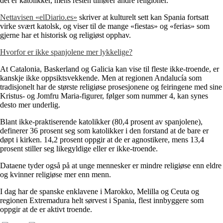
det er katolikker, mens resten tilhører andre religioner.
Nettavisen «elDiario.es»
skriver at kulturelt sett kan Spania fortsatt
virke svært katolsk, og viser til de mange «fiestas» og «ferias» som
gjerne har et historisk og religiøst opphav.
Hvorfor er ikke spanjolene mer lykkelige?
At Catalonia, Baskerland og Galicia kan vise til fleste ikke-troende, er
kanskje ikke oppsiktsvekkende. Men at regionen Andalucía som
tradisjonelt har de største religiøse prosesjonene og feiringene med sine
Kristus- og Jomfru Maria-figurer, følger som nummer 4, kan synes
desto mer underlig.
Blant ikke-praktiserende katolikker (80,4 prosent av spanjolene),
definerer 36 prosent seg som katolikker i den forstand at de bare er
døpt i kirken. 14,2 prosent oppgir at de er agnostikere, mens 13,4
prosent stiller seg likegyldige eller er ikke-troende.
Dataene tyder også på at unge mennesker er mindre religiøse enn eldre
og kvinner religiøse mer enn menn.
I dag har de spanske enklavene i Marokko, Melilla og Ceuta og
regionen Extremadura helt sørvest i Spania, flest innbyggere som
oppgir at de er aktivt troende.