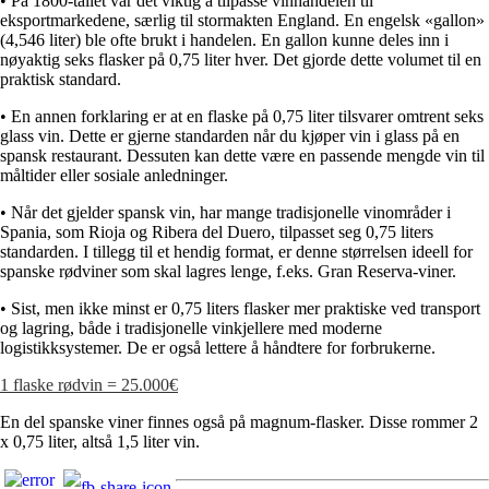
• På 1800-tallet var det viktig å tilpasse vinhandelen til
eksportmarkedene, særlig til stormakten England. En engelsk «gallon»
(4,546 liter) ble ofte brukt i handelen. En gallon kunne deles inn i
nøyaktig seks flasker på 0,75 liter hver. Det gjorde dette volumet til en
praktisk standard.
• En annen forklaring er at en flaske på 0,75 liter tilsvarer omtrent seks
glass vin. Dette er gjerne standarden når du kjøper vin i glass på en
spansk restaurant. Dessuten kan dette være en passende mengde vin til
måltider eller sosiale anledninger.
• Når det gjelder spansk vin, har mange tradisjonelle vinområder i
Spania, som Rioja og Ribera del Duero, tilpasset seg 0,75 liters
standarden. I tillegg til et hendig format, er denne størrelsen ideell for
spanske rødviner som skal lagres lenge, f.eks. Gran Reserva-viner.
• Sist, men ikke minst er 0,75 liters flasker mer praktiske ved transport
og lagring, både i tradisjonelle vinkjellere med moderne
logistikksystemer. De er også lettere å håndtere for forbrukerne.
1 flaske rødvin = 25.000€
En del spanske viner finnes også på magnum-flasker. Disse rommer 2
x 0,75 liter, altså 1,5 liter vin.