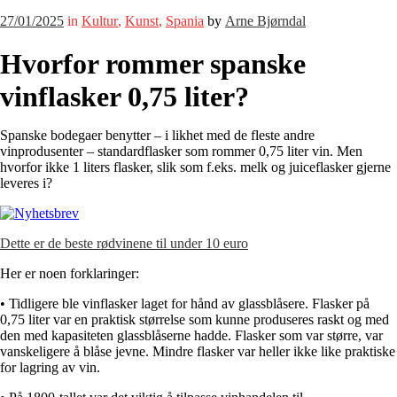
27/01/2025
in
Kultur
,
Kunst
,
Spania
by
Arne Bjørndal
Hvorfor rommer spanske
vinflasker 0,75 liter?
Spanske bodegaer benytter – i likhet med de fleste andre
vinprodusenter – standardflasker som rommer 0,75 liter vin. Men
hvorfor ikke 1 liters flasker, slik som f.eks. melk og juiceflasker gjerne
leveres i?
Dette er de beste rødvinene til under 10 euro
Her er noen forklaringer:
• Tidligere ble vinflasker laget for hånd av glassblåsere. Flasker på
0,75 liter var en praktisk størrelse som kunne produseres raskt og med
den med kapasiteten glassblåserne hadde. Flasker som var større, var
vanskeligere å blåse jevne. Mindre flasker var heller ikke like praktiske
for lagring av vin.