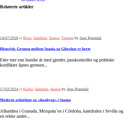
Relaterte artikler
14/07/2026
in
Reise
,
Samfunn
,
Spania
,
Turisme
by
Arne Bjørndal
Historisk: Grensen mellom Spania og Gibraltar er borte
Etter mer enn hundre år med gjerder, passkontroller og politiske
konflikter åpnes grensen...
17/02/2024
in
Kultur
,
Samfunn
,
Spania
by
Arne Bjørndal
Moderne arkitektur og «ikonbygg» i Spania
Alhambra i Granada, Mezquita´en i Córdoba, katedralen i Sevilla og
en rekke andre...