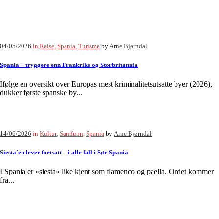
04/05/2026
in
Reise
,
Spania
,
Turisme
by
Arne Bjørndal
Spania – tryggere enn Frankrike og Storbritannia
Ifølge en oversikt over Europas mest kriminalitetsutsatte byer (2026),
dukker første spanske by...
14/06/2026
in
Kultur
,
Samfunn
,
Spania
by
Arne Bjørndal
Siesta´en lever fortsatt – i alle fall i Sør-Spania
I Spania er «siesta» like kjent som flamenco og paella. Ordet kommer
fra...