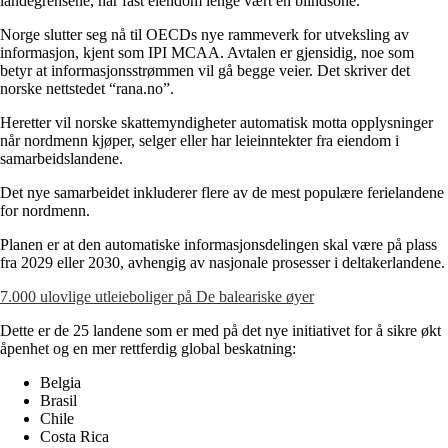
landegrensene, har fast eiendom lenge vært en blindsone.
Norge slutter seg nå til OECDs nye rammeverk for utveksling av
informasjon, kjent som IPI MCAA. Avtalen er gjensidig, noe som
betyr at informasjonsstrømmen vil gå begge veier. Det skriver det
norske nettstedet “rana.no”.
Heretter vil norske skattemyndigheter automatisk motta opplysninger
når nordmenn kjøper, selger eller har leieinntekter fra eiendom i
samarbeidslandene.
Det nye samarbeidet inkluderer flere av de mest populære ferielandene
for nordmenn.
Planen er at den automatiske informasjonsdelingen skal være på plass
fra 2029 eller 2030, avhengig av nasjonale prosesser i deltakerlandene.
7.000 ulovlige utleieboliger på De baleariske øyer
Dette er de 25 landene som er med på det nye initiativet for å sikre økt
åpenhet og en mer rettferdig global beskatning:
Belgia
Brasil
Chile
Costa Rica