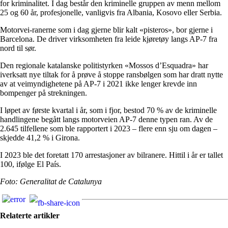
for kriminalitet. I dag består den kriminelle gruppen av menn mellom
25 og 60 år, profesjonelle, vanligvis fra Albania, Kosovo eller Serbia.
Motorvei-ranerne som i dag gjerne blir kalt «pisteros», bor gjerne i
Barcelona. De driver virksomheten fra leide kjøretøy langs AP-7 fra
nord til sør.
Den regionale katalanske politistyrken «Mossos d’Esquadra» har
iverksatt nye tiltak for å prøve å stoppe ransbølgen som har dratt nytte
av at veimyndighetene på AP-7 i 2021 ikke lenger krevde inn
bompenger på strekningen.
I løpet av første kvartal i år, som i fjor, bestod 70 % av de kriminelle
handlingene begått langs motorveien AP-7 denne typen ran. Av de
2.645 tilfellene som ble rapportert i 2023 – flere enn sju om dagen –
skjedde 41,2 % i Girona.
I 2023 ble det foretatt 170 arrestasjoner av bilranere. Hittil i år er tallet
100, ifølge El País.
Foto: Generalitat de Catalunya
Relaterte artikler