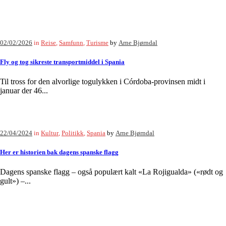
02/02/2026
in
Reise
,
Samfunn
,
Turisme
by
Arne Bjørndal
Fly og tog sikreste transportmiddel i Spania
Til tross for den alvorlige togulykken i Córdoba-provinsen midt i
januar der 46...
22/04/2024
in
Kultur
,
Politikk
,
Spania
by
Arne Bjørndal
Her er historien bak dagens spanske flagg
Dagens spanske flagg – også populært kalt «La Rojigualda» («rødt og
gult») –...