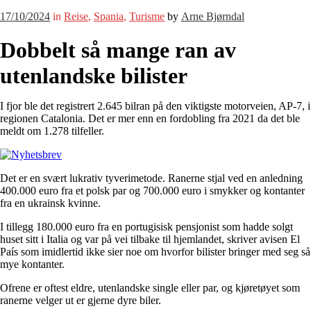
17/10/2024
in
Reise
,
Spania
,
Turisme
by
Arne Bjørndal
Dobbelt så mange ran av
utenlandske bilister
I fjor ble det registrert 2.645 bilran på den viktigste motorveien, AP-7, i
regionen Catalonia. Det er mer enn en fordobling fra 2021 da det ble
meldt om 1.278 tilfeller.
Det er en svært lukrativ tyverimetode. Ranerne stjal ved en anledning
400.000 euro fra et polsk par og 700.000 euro i smykker og kontanter
fra en ukrainsk kvinne.
I tillegg 180.000 euro fra en portugisisk pensjonist som hadde solgt
huset sitt i Italia og var på vei tilbake til hjemlandet, skriver avisen El
País som imidlertid ikke sier noe om hvorfor bilister bringer med seg så
mye kontanter.
Ofrene er oftest eldre, utenlandske single eller par, og kjøretøyet som
ranerne velger ut er gjerne dyre biler.