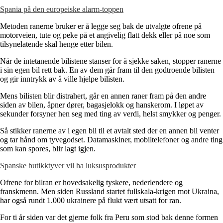
Spania på den europeiske alarm-toppen
Metoden ranerne bruker er å legge seg bak de utvalgte ofrene på
motorveien, tute og peke på et angivelig flatt dekk eller på noe som
tilsynelatende skal henge etter bilen.
Når de intetanende bilistene stanser for å sjekke saken, stopper ranerne
i sin egen bil rett bak. En av dem går fram til den godtroende bilisten
og gir inntrykk av å ville hjelpe bilisten.
Mens bilisten blir distrahert, går en annen raner fram på den andre
siden av bilen, åpner dører, bagasjelokk og hanskerom. I løpet av
sekunder forsyner hen seg med ting av verdi, helst smykker og penger.
Så stikker ranerne av i egen bil til et avtalt sted der en annen bil venter
og tar hånd om tyvegodset. Datamaskiner, mobiltelefoner og andre ting
som kan spores, blir lagt igjen.
Spanske butikktyver vil ha luksusprodukter
Ofrene for bilran er hovedsakelig tyskere, nederlendere og
franskmenn. Men siden Russland startet fullskala-krigen mot Ukraina,
har også rundt 1.000 ukrainere på flukt vært utsatt for ran.
For ti år siden var det gjerne folk fra Peru som stod bak denne formen