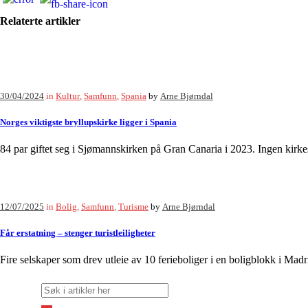
Relaterte artikler
30/04/2024
in
Kultur
,
Samfunn
,
Spania
by
Arne Bjørndal
Norges viktigste bryllupskirke ligger i Spania
84 par giftet seg i Sjømannskirken på Gran Canaria i 2023. Ingen kirke
12/07/2025
in
Bolig
,
Samfunn
,
Turisme
by
Arne Bjørndal
Får erstatning – stenger turistleiligheter
Fire selskaper som drev utleie av 10 ferieboliger i en boligblokk i Madri