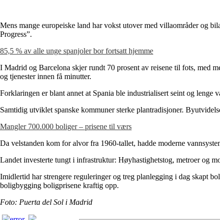
Mens mange europeiske land har vokst utover med villaområder og bilavh
Progress”.
85,5 % av alle unge spanjoler bor fortsatt hjemme
I Madrid og Barcelona skjer rundt 70 prosent av reisene til fots, med metr
og tjenester innen få minutter.
Forklaringen er blant annet at Spania ble industrialisert seint og leng
Samtidig utviklet spanske kommuner sterke plantradisjoner. Byutvidelser
Mangler 700.000 boliger – prisene til værs
Da velstanden kom for alvor fra 1960-tallet, hadde moderne vannsystemer
Landet investerte tungt i infrastruktur: Høyhastighetstog, metroer og m
Imidlertid har strengere reguleringer og treg planlegging i dag skapt b
boligbygging boligprisene kraftig opp.
Foto: Puerta del Sol i Madrid