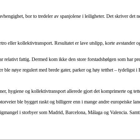
engighet, bor to tredeler av spanjolene i leiligheter. Det skriver det 
o eller kollektivtransport. Resultatet er lave utslipp, korte avstander og
e var relativt fattig. Dermed kom ikke den store forstadsbølgen som har
 ble nøye regulert med brede gater, parker og høy tetthet – tydeligst i 
, hygiene og kollektivtransport allerede gjort det komprimerte og tette 
otorveier ble bygget raskt og billigere enn i mange andre europeiske lan
oligmangel i storbyer som Madrid, Barcelona, Málaga og Valencia. Samtid