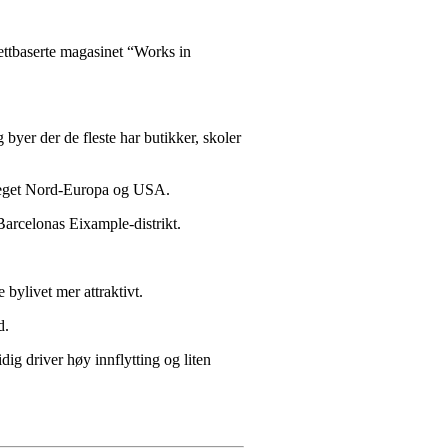
nettbaserte magasinet “Works in
 byer der de fleste har butikker, skoler
 preget Nord-Europa og USA.
Barcelonas Eixample-distrikt.
bylivet mer attraktivt.
d.
ig driver høy innflytting og liten