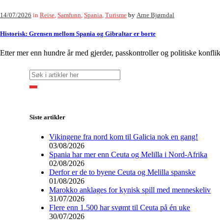
14/07/2026
in
Reise
,
Samfunn
,
Spania
,
Turisme
by
Arne Bjørndal
Historisk: Grensen mellom Spania og Gibraltar er borte
Etter mer enn hundre år med gjerder, passkontroller og politiske konflik
Siste artikler
Vikingene fra nord kom til Galicia nok en gang!
03/08/2026
Spania har mer enn Ceuta og Melilla i Nord-Afrika
02/08/2026
Derfor er de to byene Ceuta og Melilla spanske
01/08/2026
Marokko anklages for kynisk spill med menneskeliv
31/07/2026
Flere enn 1.500 har svømt til Ceuta på én uke
30/07/2026