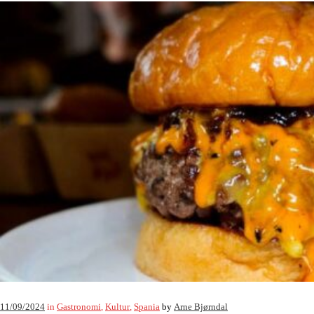
11/09/2024
in
Gastronomi
,
Kultur
,
Spania
by
Arne Bjørndal