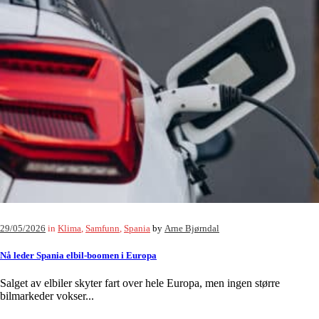
29/05/2026
in
Klima
,
Samfunn
,
Spania
by
Arne Bjørndal
Nå leder Spania elbil-boomen i Europa
Salget av elbiler skyter fart over hele Europa, men ingen større
bilmarkeder vokser...