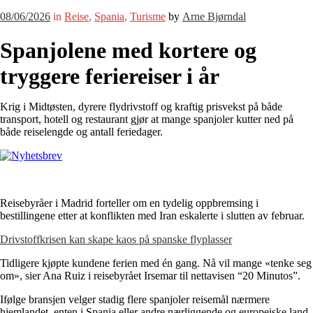
08/06/2026
in
Reise
,
Spania
,
Turisme
by
Arne Bjørndal
Spanjolene med kortere og
tryggere feriereiser i år
Krig i Midtøsten, dyrere flydrivstoff og kraftig prisvekst på både
transport, hotell og restaurant gjør at mange spanjoler kutter ned på
både reiselengde og antall feriedager.
Reisebyråer i Madrid forteller om en tydelig oppbremsing i
bestillingene etter at konflikten med Iran eskalerte i slutten av februar.
Drivstoffkrisen kan skape kaos på spanske flyplasser
Tidligere kjøpte kundene ferien med én gang. Nå vil mange «tenke seg
om», sier Ana Ruiz i reisebyrået Irsemar til nettavisen “20 Minutos”.
Ifølge bransjen velger stadig flere spanjoler reisemål nærmere
hjemlandet, enten i Spania eller andre nærliggende og europeiske land.