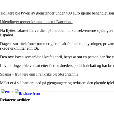
Tidligere ble tyveri av gjenstander under 400 euro gjerne behandlet som
Utlendinger topper kriminaliteten i Barcelona
Nå flyttes fokuset fra verdien på mobilen, til konsekvensene stjeling a
Español.
Dagens smarttelefoner rommer gjerne alt fra bankopplysninger, private 
skadevirkninger enn før.
Den nye loven som trådte i kraft i april, betyr at om en person har fire el
Lovendringen ble vedtatt etter flere måneders politisk debatt og har bred
Spania – tryggere enn Frankrike og Storbritannia
Målet er å slå hardere ned på gjengangere og redusere den økende følelse
Relaterte artikler