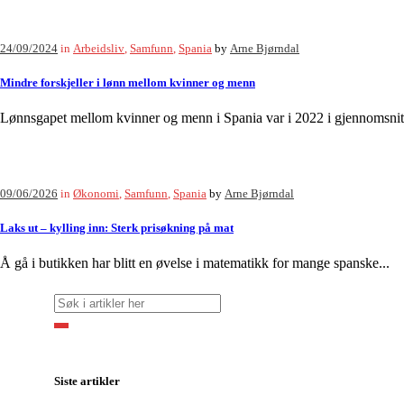
24/09/2024
in
Arbeidsliv
,
Samfunn
,
Spania
by
Arne Bjørndal
Mindre forskjeller i lønn mellom kvinner og menn
Lønnsgapet mellom kvinner og menn i Spania var i 2022 i gjennomsnitt
09/06/2026
in
Økonomi
,
Samfunn
,
Spania
by
Arne Bjørndal
Laks ut – kylling inn: Sterk prisøkning på mat
Å gå i butikken har blitt en øvelse i matematikk for mange spanske...
Siste artikler