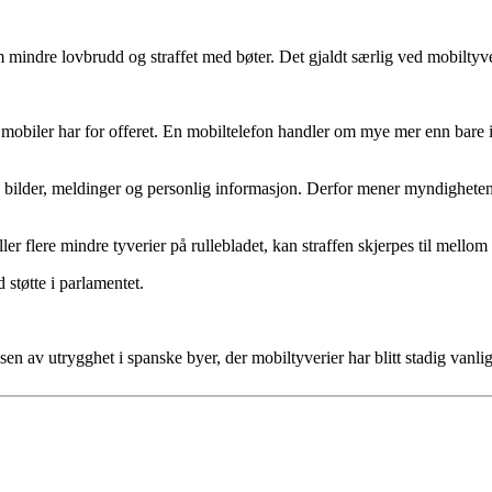
 mindre lovbrudd og straffet med bøter. Det gjaldt særlig ved mobiltyve
v mobiler har for offeret. En mobiltelefon handler om mye mer enn bare 
bilder, meldinger og personlig informasjon. Derfor mener myndighetene a
ler flere mindre tyverier på rullebladet, kan straffen skjerpes til mellom e
 støtte i parlamentet.
n av utrygghet i spanske byer, der mobiltyverier har blitt stadig vanlig