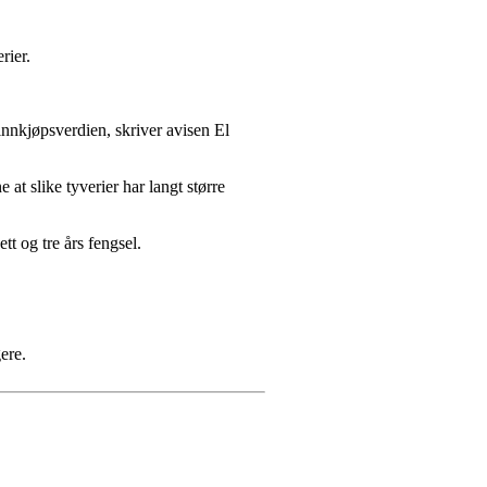
rier.
innkjøpsverdien, skriver avisen El
t slike tyverier har langt større
tt og tre års fengsel.
ere.