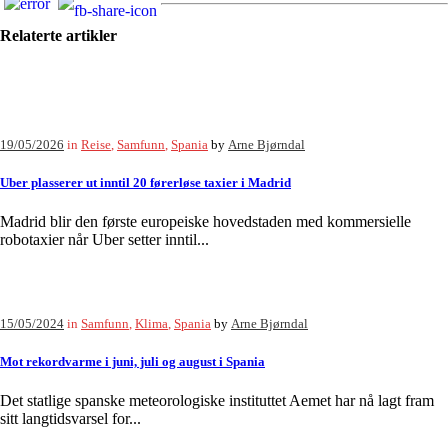
Relaterte artikler
19/05/2026
in
Reise
,
Samfunn
,
Spania
by
Arne Bjørndal
Uber plasserer ut inntil 20 førerløse taxier i Madrid
Madrid blir den første europeiske hovedstaden med kommersielle
robotaxier når Uber setter inntil...
15/05/2024
in
Samfunn
,
Klima
,
Spania
by
Arne Bjørndal
Mot rekordvarme i juni, juli og august i Spania
Det statlige spanske meteorologiske instituttet Aemet har nå lagt fram
sitt langtidsvarsel for...