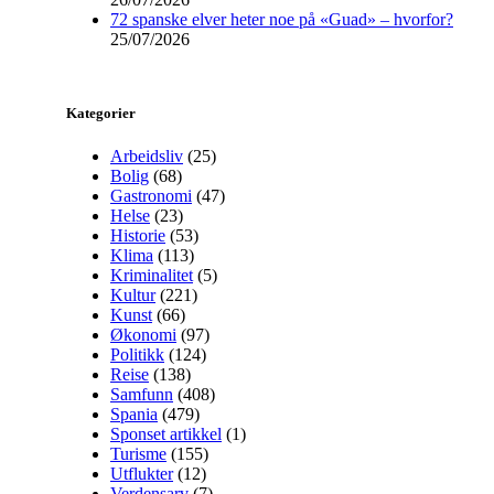
72 spanske elver heter noe på «Guad» – hvorfor?
25/07/2026
Kategorier
Arbeidsliv
(25)
Bolig
(68)
Gastronomi
(47)
Helse
(23)
Historie
(53)
Klima
(113)
Kriminalitet
(5)
Kultur
(221)
Kunst
(66)
Økonomi
(97)
Politikk
(124)
Reise
(138)
Samfunn
(408)
Spania
(479)
Sponset artikkel
(1)
Turisme
(155)
Utflukter
(12)
Verdensarv
(7)