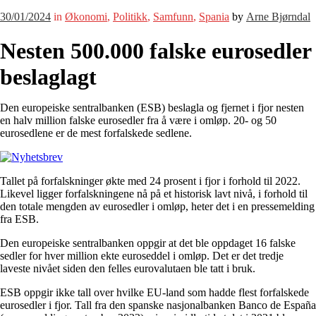
30/01/2024
in
Økonomi
,
Politikk
,
Samfunn
,
Spania
by
Arne Bjørndal
Nesten 500.000 falske eurosedler
beslaglagt
Den europeiske sentralbanken (ESB) beslagla og fjernet i fjor nesten
en halv million falske eurosedler fra å være i omløp. 20- og 50
eurosedlene er de mest forfalskede sedlene.
Tallet på forfalskninger økte med 24 prosent i fjor i forhold til 2022.
Likevel ligger forfalskningene nå på et historisk lavt nivå, i forhold til
den totale mengden av eurosedler i omløp, heter det i en pressemelding
fra ESB.
Den europeiske sentralbanken oppgir at det ble oppdaget 16 falske
sedler for hver million ekte euroseddel i omløp. Det er det tredje
laveste nivået siden den felles eurovalutaen ble tatt i bruk.
ESB oppgir ikke tall over hvilke EU-land som hadde flest forfalskede
eurosedler i fjor. Tall fra den spanske nasjonalbanken Banco de España