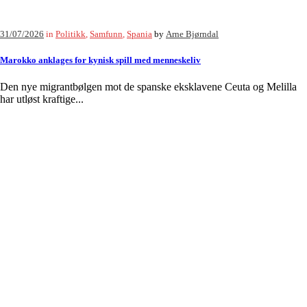
31/07/2026
in
Politikk
,
Samfunn
,
Spania
by
Arne Bjørndal
Marokko anklages for kynisk spill med menneskeliv
Den nye migrantbølgen mot de spanske eksklavene Ceuta og Melilla
har utløst kraftige...