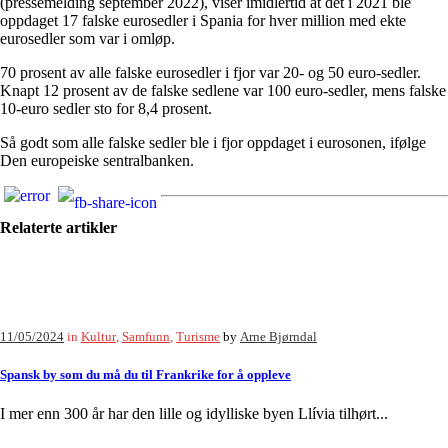
(pressemelding september 2022), viser imidlertid at det i 2021 ble
oppdaget 17 falske eurosedler i Spania for hver million med ekte
eurosedler som var i omløp.
70 prosent av alle falske eurosedler i fjor var 20- og 50 euro-sedler.
Knapt 12 prosent av de falske sedlene var 100 euro-sedler, mens falske
10-euro sedler sto for 8,4 prosent.
Så godt som alle falske sedler ble i fjor oppdaget i eurosonen, ifølge
Den europeiske sentralbanken.
Relaterte artikler
11/05/2024
in
Kultur
,
Samfunn
,
Turisme
by
Arne Bjørndal
Spansk by som du må du til Frankrike for å oppleve
I mer enn 300 år har den lille og idylliske byen Llívia tilhørt...