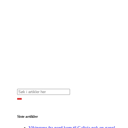
Siste artikler
Vikingene fra nord kom til Galicia nok en gang!