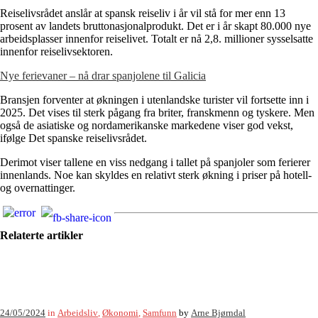
Reiselivsrådet anslår at spansk reiseliv i år vil stå for mer enn 13
prosent av landets bruttonasjonalprodukt. Det er i år skapt 80.000 nye
arbeidsplasser innenfor reiselivet. Totalt er nå 2,8. millioner sysselsatte
innenfor reiselivsektoren.
Nye ferievaner – nå drar spanjolene til Galicia
Bransjen forventer at økningen i utenlandske turister vil fortsette inn i
2025. Det vises til sterk pågang fra briter, franskmenn og tyskere. Men
også de asiatiske og nordamerikanske markedene viser god vekst,
ifølge Det spanske reiselivsrådet.
Derimot viser tallene en viss nedgang i tallet på spanjoler som ferierer
innenlands. Noe kan skyldes en relativt sterk økning i priser på hotell-
og overnattinger.
Relaterte artikler
24/05/2024
in
Arbeidsliv
,
Økonomi
,
Samfunn
by
Arne Bjørndal