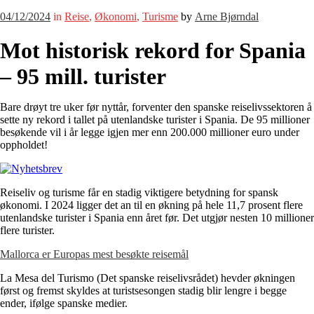
04/12/2024
in
Reise
,
Økonomi
,
Turisme
by
Arne Bjørndal
Mot historisk rekord for Spania
– 95 mill. turister
Bare drøyt tre uker før nyttår, forventer den spanske reiselivssektoren å
sette ny rekord i tallet på utenlandske turister i Spania. De 95 millioner
besøkende vil i år legge igjen mer enn 200.000 millioner euro under
oppholdet!
Reiseliv og turisme får en stadig viktigere betydning for spansk
økonomi. I 2024 ligger det an til en økning på hele 11,7 prosent flere
utenlandske turister i Spania enn året før. Det utgjør nesten 10 millioner
flere turister.
Mallorca er Europas mest besøkte reisemål
La Mesa del Turismo (Det spanske reiselivsrådet) hevder økningen
først og fremst skyldes at turistsesongen stadig blir lengre i begge
ender, ifølge spanske medier.