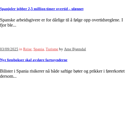
Spanjoler jobber 2,5 million timer overtid – ulønnet
Spanske arbeidsgivere er for dårlige til å følge opp overtidsreglene. I
fjor ble...
03/09/2025
in
Reise
,
Spania
,
Turisme
by
Arne Bjørndal
Nye fotobokser skal avsløre fartssynderne
Bilister i Spania risikerer nå både saftige bøter og prikker i førerkortet
dersom...