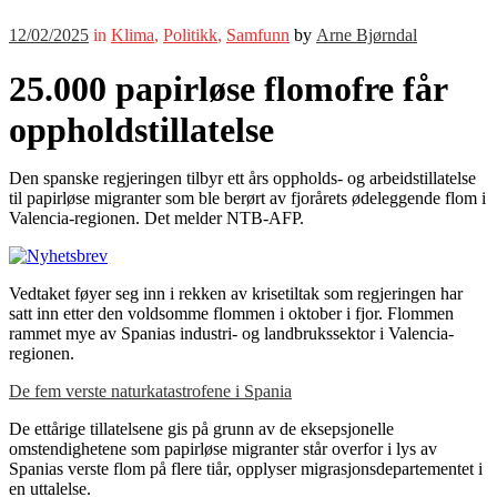
12/02/2025
in
Klima
,
Politikk
,
Samfunn
by
Arne Bjørndal
25.000 papirløse flomofre får
oppholdstillatelse
Den spanske regjeringen tilbyr ett års oppholds- og arbeidstillatelse
til papirløse migranter som ble berørt av fjorårets ødeleggende flom i
Valencia-regionen. Det melder NTB-AFP.
Vedtaket føyer seg inn i rekken av krisetiltak som regjeringen har
satt inn etter den voldsomme flommen i oktober i fjor. Flommen
rammet mye av Spanias industri- og landbrukssektor i Valencia-
regionen.
De fem verste naturkatastrofene i Spania
De ettårige tillatelsene gis på grunn av de eksepsjonelle
omstendighetene som papirløse migranter står overfor i lys av
Spanias verste flom på flere tiår, opplyser migrasjonsdepartementet i
en uttalelse.