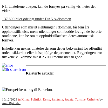
Når tillatelsene utløper, kan de fornyes på vanlig vis, heter det
videre.
137.600 biler ødelagt under DANA-flommen
Utlendinger som mistet slektninger i flommen, får fem års
oppholdstillatelse, mens utlendinger som bodde lovlig i de berørte
områdene, kan be om at oppholdstillatelsen deres automatisk
fornyes.
Enkelte kan nektes tillatelse dersom det er bekymring for offentlig
orden, sikkerhet eller helse, ifølge departementet. Regjeringen tror
tiltakene vil komme minst 25.000 mennesker til gode.
Relaterte artikler
16/12/2023
in
Klima
,
Politikk
,
Reise
,
Samfunn
,
Spania
,
Turisme
,
Utflukter
by
Arne Bjørndal