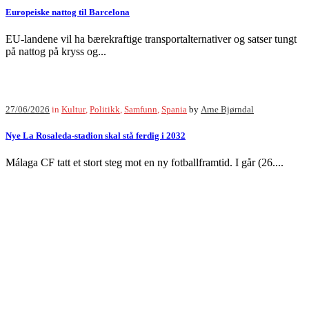
Europeiske nattog til Barcelona
EU-landene vil ha bærekraftige transportalternativer og satser tungt
på nattog på kryss og...
27/06/2026
in
Kultur
,
Politikk
,
Samfunn
,
Spania
by
Arne Bjørndal
Nye La Rosaleda-stadion skal stå ferdig i 2032
Málaga CF tatt et stort steg mot en ny fotballframtid. I går (26....