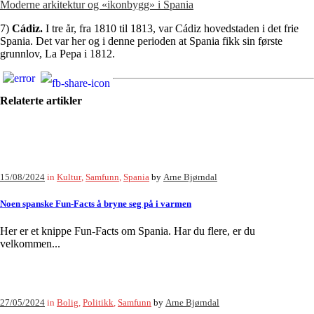
Moderne arkitektur og «ikonbygg» i Spania
7)
Cádiz.
I tre år, fra 1810 til 1813, var Cádiz hovedstaden i det frie
Spania. Det var her og i denne perioden at Spania fikk sin første
grunnlov, La Pepa i 1812.
Relaterte artikler
15/08/2024
in
Kultur
,
Samfunn
,
Spania
by
Arne Bjørndal
Noen spanske Fun-Facts å bryne seg på i varmen
Her er et knippe Fun-Facts om Spania. Har du flere, er du
velkommen...
27/05/2024
in
Bolig
,
Politikk
,
Samfunn
by
Arne Bjørndal