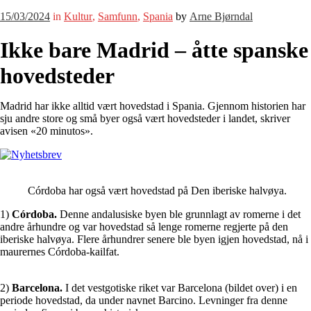
15/03/2024
in
Kultur
,
Samfunn
,
Spania
by
Arne Bjørndal
Ikke bare Madrid – åtte spanske
hovedsteder
Madrid har ikke alltid vært hovedstad i Spania. Gjennom historien har
sju andre store og små byer også vært hovedsteder i landet, skriver
avisen «20 minutos».
Córdoba har også vært hovedstad på Den iberiske halvøya.
1)
Córdoba.
Denne andalusiske byen ble grunnlagt av romerne i det
andre århundre og var hovedstad så lenge romerne regjerte på den
iberiske halvøya. Flere århundrer senere ble byen igjen hovedstad, nå i
maurernes Córdoba-kailfat.
2)
Barcelona.
I det vestgotiske riket var Barcelona (bildet over) i en
periode hovedstad, da under navnet Barcino. Levninger fra denne