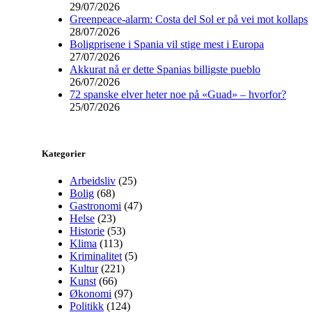
29/07/2026
Greenpeace-alarm: Costa del Sol er på vei mot kollaps
28/07/2026
Boligprisene i Spania vil stige mest i Europa
27/07/2026
Akkurat nå er dette Spanias billigste pueblo
26/07/2026
72 spanske elver heter noe på «Guad» – hvorfor?
25/07/2026
Kategorier
Arbeidsliv
(25)
Bolig
(68)
Gastronomi
(47)
Helse
(23)
Historie
(53)
Klima
(113)
Kriminalitet
(5)
Kultur
(221)
Kunst
(66)
Økonomi
(97)
Politikk
(124)