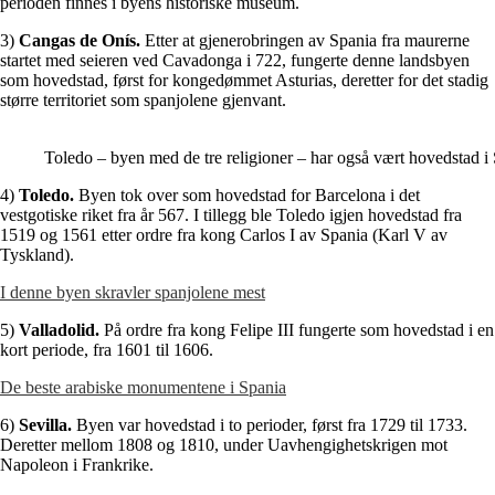
perioden finnes i byens historiske museum.
3)
Cangas de Onís.
Etter at gjenerobringen av Spania fra maurerne
startet med seieren ved Cavadonga i 722, fungerte denne landsbyen
som hovedstad, først for kongedømmet Asturias, deretter for det stadig
større territoriet som spanjolene gjenvant.
Toledo – byen med de tre religioner – har også vært hovedstad i
4)
Toledo.
Byen tok over som hovedstad for Barcelona i det
vestgotiske riket fra år 567. I tillegg ble Toledo igjen hovedstad fra
1519 og 1561 etter ordre fra kong Carlos I av Spania (Karl V av
Tyskland).
I denne byen skravler spanjolene mest
5)
Valladolid.
På ordre fra kong Felipe III fungerte som hovedstad i en
kort periode, fra 1601 til 1606.
De beste arabiske monumentene i Spania
6)
Sevilla.
Byen var hovedstad i to perioder, først fra 1729 til 1733.
Deretter mellom 1808 og 1810, under Uavhengighetskrigen mot
Napoleon i Frankrike.