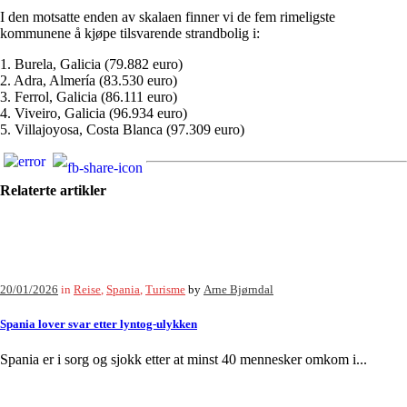
I den motsatte enden av skalaen finner vi de fem rimeligste
kommunene å kjøpe tilsvarende strandbolig i:
1. Burela, Galicia (79.882 euro)
2. Adra, Almería (83.530 euro)
3. Ferrol, Galicia (86.111 euro)
4. Viveiro, Galicia (96.934 euro)
5. Villajoyosa, Costa Blanca (97.309 euro)
Relaterte artikler
20/01/2026
in
Reise
,
Spania
,
Turisme
by
Arne Bjørndal
Spania lover svar etter lyntog-ulykken
Spania er i sorg og sjokk etter at minst 40 mennesker omkom i...