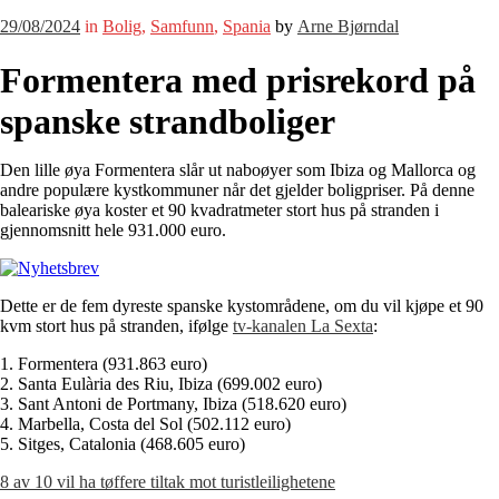
29/08/2024
in
Bolig
,
Samfunn
,
Spania
by
Arne Bjørndal
Formentera med prisrekord på
spanske strandboliger
Den lille øya Formentera slår ut naboøyer som Ibiza og Mallorca og
andre populære kystkommuner når det gjelder boligpriser. På denne
baleariske øya koster et 90 kvadratmeter stort hus på stranden i
gjennomsnitt hele 931.000 euro.
Dette er de fem dyreste spanske kystområdene, om du vil kjøpe et 90
kvm stort hus på stranden, ifølge
tv-kanalen La Sexta
:
1. Formentera (931.863 euro)
2. Santa Eulària des Riu, Ibiza (699.002 euro)
3. Sant Antoni de Portmany, Ibiza (518.620 euro)
4. Marbella, Costa del Sol (502.112 euro)
5. Sitges, Catalonia (468.605 euro)
8 av 10 vil ha tøffere tiltak mot turistleilighetene