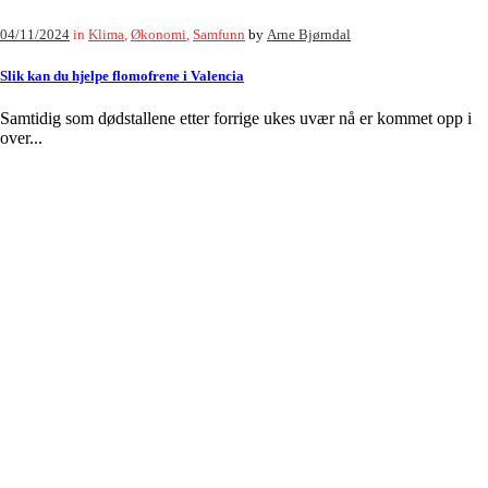
04/11/2024
in
Klima
,
Økonomi
,
Samfunn
by
Arne Bjørndal
Slik kan du hjelpe flomofrene i Valencia
Samtidig som dødstallene etter forrige ukes uvær nå er kommet opp i
over...