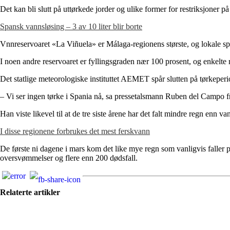
Det kan bli slutt på uttørkede jorder og ulike former for restriksjone
Spansk vannsløsing – 3 av 10 liter blir borte
Vnnreservoaret «La Viñuela» er Málaga-regionens største, og lokale spans
I noen andre reservoaret er fyllingsgraden nær 100 prosent, og enkelte
Det statlige meteorologiske instituttet AEMET spår slutten på tørkeper
– Vi ser ingen tørke i Spania nå, sa pressetalsmann Ruben del Campo
Han viste likevel til at de tre siste årene har det falt mindre regn enn 
I disse regionene forbrukes det mest ferskvann
De første ni dagene i mars kom det like mye regn som vanligvis faller p
oversvømmelser og flere enn 200 dødsfall.
Relaterte artikler