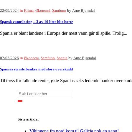
22/09/2024
in
Klima
,
Økonomi
,
Samfunn
by
Arne Bjørndal
Spansk vannsløsing – 3 av 10 liter blir borte
Spania er blant landene i Europa der mest vann går til spille. Trolig...
02/03/2026
in
Økonomi
,
Samfunn
,
Spania
by
Arne Bjørndal
Spanias største banker med store overskudd
Til tross for fallende renter, økte Spanias seks ledende banker oversku
Siste artikler
Vikingene fra nord kom til Galicia nok en gang!