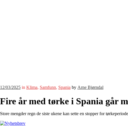
12/03/2025
in
Klima
,
Samfunn
,
Spania
by
Arne Bjørndal
Fire år med tørke i Spania går m
Store mengder regn de siste ukene kan sette en stopper for tørkeperio