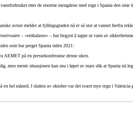
r på vannforbruket etter de enorme mengdene med regn i Spania den siste
ke aviser melder at fyllingsgraden nå er så stor at vannet herfra rekker
 reservoarer – «embalases» – har begynt å tappe ut vann av sikkerhetsme
ioden som har preget Spania siden 2021:
 fra AEMET på en pressekonferanse denne uken.
vanlig, men mente situasjonen kan snu i løpet av mars slik at Spania nå l
å en hel måned. I slutten av oktober var det svært mye regn i Valencia-p