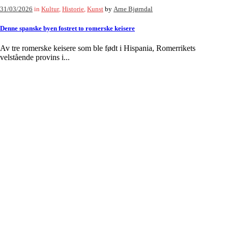
31/03/2026
in
Kultur
,
Historie
,
Kunst
by
Arne Bjørndal
Denne spanske byen fostret to romerske keisere
Av tre romerske keisere som ble født i Hispania, Romerrikets
velstående provins i...