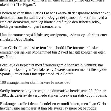
mens andre deler er kommet fram etter et intervju med ekskongen i
ukebladet “Le Figaro”.
I boken hevder Juan Carlos I at hans «arv» til det spanske folket er «et
demokrati som fortsatt lever»: «Jeg ga det spanske folket frihet ved å
etablere demokrati, men jeg klarte aldri å nyte den friheten selv»,
beklager emerituskongen i memoarene.
Han innrømmer også å føle seg «resignert», «såret» og «forlatt» etter
sitt eksil i Abu Dhabi.
Juan Carlos I har de siste fem årene bodd i De forente arabiske
emirater, der sjeiken Mohammed bin Zayed har gitt kongen en egen
øy, Nurai.
Fordi øya er beplantet med århundregamle spanske oliventrær, har
dette gitt ekskongen “en følelse av å være sammen med et lite stykke
Spania, uttaler han i intervjuet med “Le Point”.
100 arrangementer skal markere Francos død
Særlig interesse knytter seg til de dramatiske hendelsene 23. februar
1981, da deler av de væpnede styrker forsøkte på statskupp i Spania.
Ekskongens rolle i denne hendelsen er omdiskutert, men Juan Carlos
hevder i sine memoarer at han ble sveket av nære og betrodde