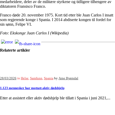
medarbeidere, deler av de militære styrkene og tidligere tilhengere av
diktatoren Fransisco Franco.
Franco døde 20. november 1975. Kort tid etter ble Juan Carlos I insatt
som regjerende konge i Spania. I 2014 abdiserte kongen til fordel for
sin sønn, Felipe VI.
Foto: Ekskonge Juan Carlos I (Wikipedia)
Relaterte artikler
28/03/2026
in
Helse
,
Samfunn
,
Spania
by
Arne Bjørndal
1.123 mennesker har mottatt aktiv dødshjelp
Etter at assistert eller aktiv dødshjelp ble tillatt i Spania i juni 2021,...