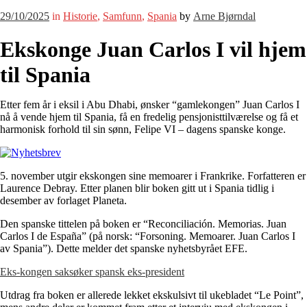
29/10/2025
in
Historie
,
Samfunn
,
Spania
by
Arne Bjørndal
Ekskonge Juan Carlos I vil hjem
til Spania
Etter fem år i eksil i Abu Dhabi, ønsker “gamlekongen” Juan Carlos I
nå å vende hjem til Spania, få en fredelig pensjonisttilværelse og få et
harmonisk forhold til sin sønn, Felipe VI – dagens spanske konge.
5. november utgir ekskongen sine memoarer i Frankrike. Forfatteren er
Laurence Debray. Etter planen blir boken gitt ut i Spania tidlig i
desember av forlaget Planeta.
Den spanske tittelen på boken er “Reconciliación. Memorias. Juan
Carlos I de España” (på norsk: “Forsoning. Memoarer. Juan Carlos I
av Spania”). Dette melder det spanske nyhetsbyrået EFE.
Eks-kongen saksøker spansk eks-president
Utdrag fra boken er allerede lekket ekskulsivt til ukebladet “Le Point”,