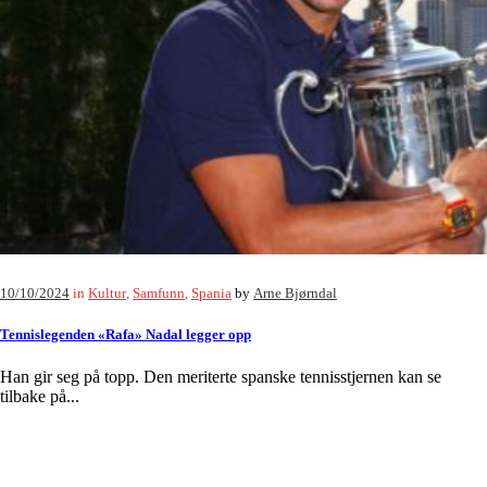
10/10/2024
in
Kultur
,
Samfunn
,
Spania
by
Arne Bjørndal
Tennislegenden «Rafa» Nadal legger opp
Han gir seg på topp. Den meriterte spanske tennisstjernen kan se
tilbake på...