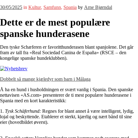
30/05/2025
in
Kultur
,
Samfunn
,
Spania
by
Arne Bjørndal
Dette er de mest populære
spanske hunderasene
Den tyske Schæferen er favoritthunderasen blant spanjolene. Det går
fram av tall fra «Real Sociedad Canina de España» (RSCE – den
kongelige spanske hundeklubben).
Dobbelt så mange kjæledyr som barn i Málaga
Å ha en hund i husholdningen er svært vanlig i Spania. Den spanske
nettavisen «AS.com» presenterer de ti mest populære hunderasene i
Spania med en kort karakteristikk:
1.
Tysk Schäferhund:
Regnes for blant annet å være intelligent, lydig,
lojal og beskyttende. Etablerer et sterkt, kjærlig og nært bånd til sine
eier (hovedbildet øverst).