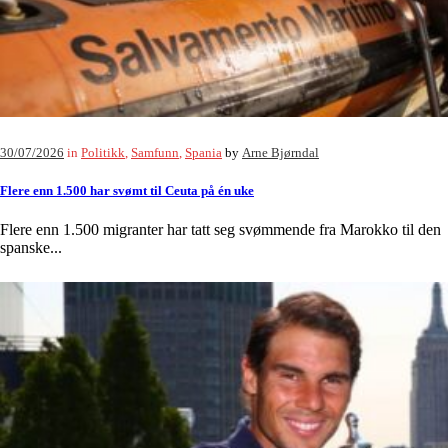
30/07/2026
in
Politikk
,
Samfunn
,
Spania
by
Arne Bjørndal
Flere enn 1.500 har svømt til Ceuta på én uke
Flere enn 1.500 migranter har tatt seg svømmende fra Marokko til den
spanske...