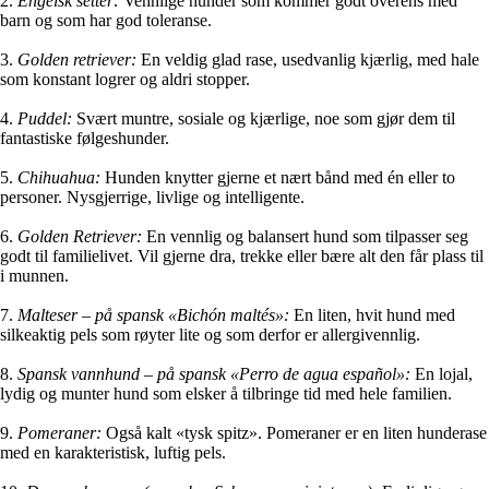
2.
Engelsk setter:
Vennlige hunder som kommer godt overens med
barn og som har god toleranse.
3.
Golden retriever:
En veldig glad rase, usedvanlig kjærlig, med hale
som konstant logrer og aldri stopper.
4.
Puddel:
Svært muntre, sosiale og kjærlige, noe som gjør dem til
fantastiske følgeshunder.
5.
Chihuahua:
Hunden knytter gjerne et nært bånd med én eller to
personer. Nysgjerrige, livlige og intelligente.
6.
Golden Retriever:
En vennlig og balansert hund som tilpasser seg
godt til familielivet. Vil gjerne dra, trekke eller bære alt den får plass til
i munnen.
7.
Malteser – på spansk «Bichón maltés»:
En liten, hvit hund med
silkeaktig pels som røyter lite og som derfor er allergivennlig.
8.
Spansk vannhund – på spansk «Perro de agua español»:
En lojal,
lydig og munter hund som elsker å tilbringe tid med hele familien.
9.
Pomeraner:
Også kalt «tysk spitz». Pomeraner er en liten hunderase
med en karakteristisk, luftig pels.