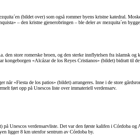
zquita´en (bildet over) som også rommer byens kristne katedral. Moskee
uista» – den kristne gjenerobringen – ble deler av mezquita´en bygget
. den store romerske broen, og den sterke innflytelsen fra islamsk og kr
ar kongeborgen «Alcázar de los Reyes Cristianos» (bildet) bidratt til de
ger når «Fiesta de los patios» (bildet) arrangeres. Inne i de store går
formelt ført opp på Unescos liste over immateriell verdensarv.
 på Unescos verdensarvliste. Det var den første kalifen i Córdoba og
-byen ligger 8 km utenfor sentrum av Córdoba by.