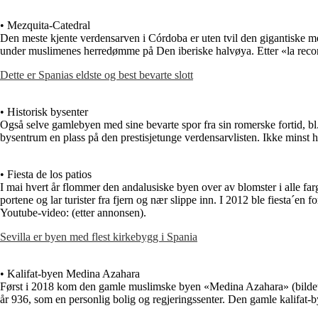
• Mezquita-Catedral
Den meste kjente verdensarven i Córdoba er uten tvil den gigantiske me
under muslimenes herredømme på Den iberiske halvøya. Etter «la reconq
Dette er Spanias eldste og best bevarte slott
• Historisk bysenter
Også selve gamlebyen med sine bevarte spor fra sin romerske fortid, bl.a
bysentrum en plass på den prestisjetunge verdensarvlisten. Ikke minst h
• Fiesta de los patios
I mai hvert år flommer den andalusiske byen over av blomster i alle far
portene og lar turister fra fjern og nær slippe inn. I 2012 ble fiesta´en 
Youtube-video:
(etter annonsen).
Sevilla er byen med flest kirkebygg i Spania
• Kalifat-byen Medina Azahara
Først i 2018 kom den gamle muslimske byen «Medina Azahara» (bildet)
år 936, som en personlig bolig og regjeringssenter. Den gamle kalifat