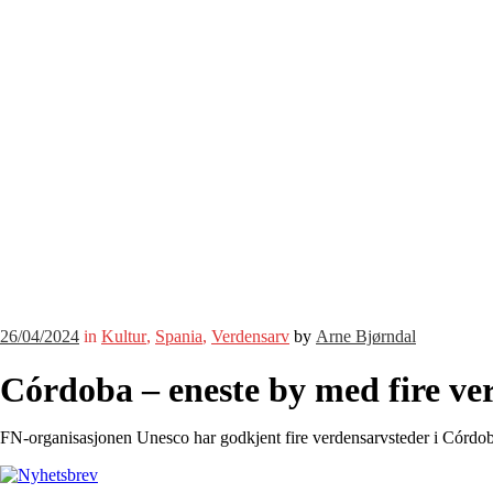
26/04/2024
in
Kultur
,
Spania
,
Verdensarv
by
Arne Bjørndal
Córdoba – eneste by med fire ve
FN-organisasjonen Unesco har godkjent fire verdensarvsteder i Córdob