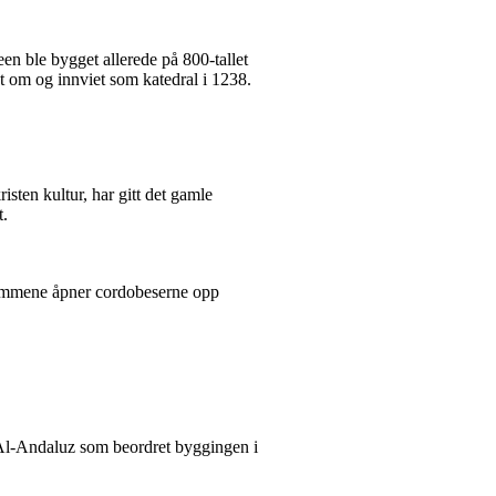
n ble bygget allerede på 800-tallet
 om og innviet som katedral i 1238.
isten kultur, har gitt det gamle
t.
dsrommene åpner cordobeserne opp
 Al-Andaluz som beordret byggingen i