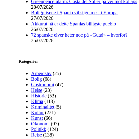
Greenpeace-alarm: Costa del Sol er på vei mot kollaps
28/07/2026
Boligprisene i Spania vil stige mest i Europa
27/07/2026
Akkurat nå er dette Spanias billigste pueblo
26/07/2026
72 spanske elver heter noe på «Guad» – hvorfor?
25/07/2026
Kategorier
Arbeidsliv
(25)
Bolig
(68)
Gastronomi
(47)
Helse
(23)
Historie
(53)
Klima
(113)
Kriminalitet
(5)
Kultur
(221)
Kunst
(66)
Økonomi
(97)
Politikk
(124)
Reise
(138)