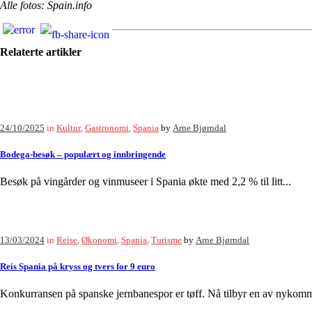
Alle fotos: Spain.info
Relaterte artikler
24/10/2025
in
Kultur
,
Gastronomi
,
Spania
by
Arne Bjørndal
Bodega-besøk – populært og innbringende
Besøk på vingårder og vinmuseer i Spania økte med 2,2 % til litt...
13/03/2024
in
Reise
,
Økonomi
,
Spania
,
Turisme
by
Arne Bjørndal
Reis Spania på kryss og tvers for 9 euro
Konkurransen på spanske jernbanespor er tøff. Nå tilbyr en av nykommer