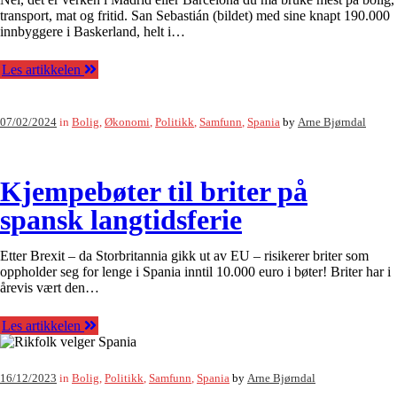
transport, mat og fritid. San Sebastián (bildet) med sine knapt 190.000
innbyggere i Baskerland, helt i…
Les artikkelen
07/02/2024
in
Bolig
,
Økonomi
,
Politikk
,
Samfunn
,
Spania
by
Arne Bjørndal
Kjempebøter til briter på
spansk langtidsferie
Etter Brexit – da Storbritannia gikk ut av EU – risikerer briter som
oppholder seg for lenge i Spania inntil 10.000 euro i bøter! Briter har i
årevis vært den…
Les artikkelen
16/12/2023
in
Bolig
,
Politikk
,
Samfunn
,
Spania
by
Arne Bjørndal