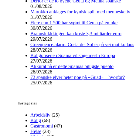
Derfor er de to byene Ceuta og Melilla spanske
01/08/2026
Marokko anklages for kynisk spill med menneskeliv
31/07/2026
Flere enn 1.500 har svømt til Ceuta på én uke
30/07/2026
Brannslukkkingen kan koste 3,3 milliarder euro
29/07/2026
Greenpeace-alarm: Costa del Sol er på vei mot kollaps
28/07/2026
Boligprisene i Spania vil stige mest i Europa
27/07/2026
Akkurat nå er dette Spanias billigste pueblo
26/07/2026
72 spanske elver heter noe på «Guad» – hvorfor?
25/07/2026
Kategorier
Arbeidsliv
(25)
Bolig
(68)
Gastronomi
(47)
Helse
(23)