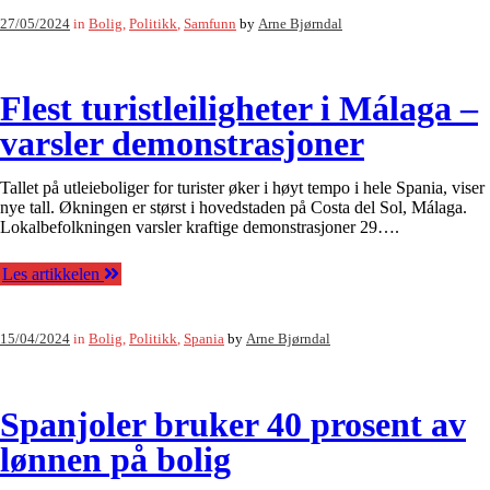
27/05/2024
in
Bolig
,
Politikk
,
Samfunn
by
Arne Bjørndal
Flest turistleiligheter i Málaga –
varsler demonstrasjoner
Tallet på utleieboliger for turister øker i høyt tempo i hele Spania, viser
nye tall. Økningen er størst i hovedstaden på Costa del Sol, Málaga.
Lokalbefolkningen varsler kraftige demonstrasjoner 29….
Les artikkelen
15/04/2024
in
Bolig
,
Politikk
,
Spania
by
Arne Bjørndal
Spanjoler bruker 40 prosent av
lønnen på bolig