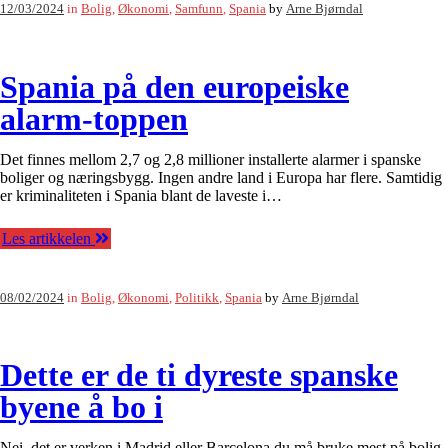
12/03/2024
in
Bolig
,
Økonomi
,
Samfunn
,
Spania
by
Arne Bjørndal
Spania på den europeiske
alarm-toppen
Det finnes mellom 2,7 og 2,8 millioner installerte alarmer i spanske
boliger og næringsbygg. Ingen andre land i Europa har flere. Samtidig
er kriminaliteten i Spania blant de laveste i…
Les artikkelen
08/02/2024
in
Bolig
,
Økonomi
,
Politikk
,
Spania
by
Arne Bjørndal
Dette er de ti dyreste spanske
byene å bo i
Nei, det er verken i Madrid eller Barcelona du må bruke mest på bolig,