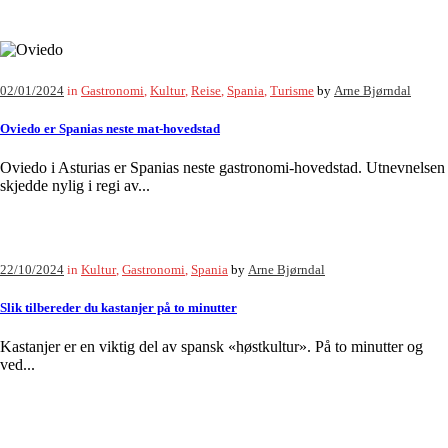
02/01/2024
in
Gastronomi
,
Kultur
,
Reise
,
Spania
,
Turisme
by
Arne Bjørndal
Oviedo er Spanias neste mat-hovedstad
Oviedo i Asturias er Spanias neste gastronomi-hovedstad. Utnevnelsen
skjedde nylig i regi av...
22/10/2024
in
Kultur
,
Gastronomi
,
Spania
by
Arne Bjørndal
Slik tilbereder du kastanjer på to minutter
Kastanjer er en viktig del av spansk «høstkultur». På to minutter og
ved...