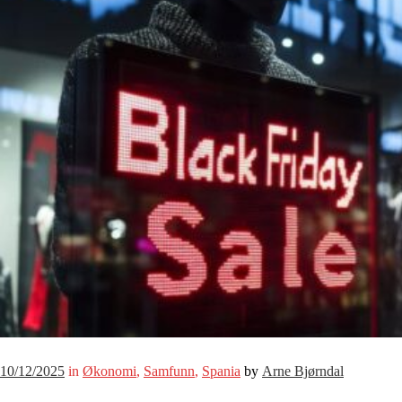
10/12/2025
in
Økonomi
,
Samfunn
,
Spania
by
Arne Bjørndal