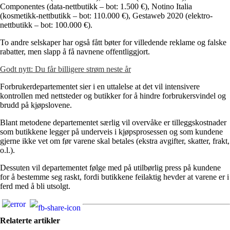
Componentes (data-nettbutikk – bot: 1.500 €), Notino Italia
(kosmetikk-nettbutikk – bot: 110.000 €), Gestaweb 2020 (elektro-
nettbutikk – bot: 100.000 €).
To andre selskaper har også fått bøter for villedende reklame og falske
rabatter, men slapp å få navnene offentliggjort.
Godt nytt: Du får billigere strøm neste år
Forbrukerdepartementet sier i en uttalelse at det vil intensivere
kontrollen med nettsteder og butikker for å hindre forbrukersvindel og
brudd på kjøpslovene.
Blant metodene departementet særlig vil overvåke er tilleggskostnader
som butikkene legger på underveis i kjøpsprosessen og som kundene
gjerne ikke vet om før varene skal betales (ekstra avgifter, skatter, frakt,
o.l.).
Dessuten vil departementet følge med på utilbørlig press på kundene
for å bestemme seg raskt, fordi butikkene feilaktig hevder at varene er i
ferd med å bli utsolgt.
Relaterte artikler