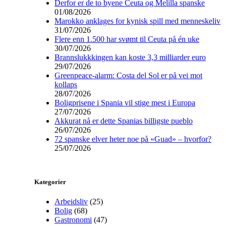
Derfor er de to byene Ceuta og Melilla spanske
01/08/2026
Marokko anklages for kynisk spill med menneskeliv
31/07/2026
Flere enn 1.500 har svømt til Ceuta på én uke
30/07/2026
Brannslukkkingen kan koste 3,3 milliarder euro
29/07/2026
Greenpeace-alarm: Costa del Sol er på vei mot
kollaps
28/07/2026
Boligprisene i Spania vil stige mest i Europa
27/07/2026
Akkurat nå er dette Spanias billigste pueblo
26/07/2026
72 spanske elver heter noe på «Guad» – hvorfor?
25/07/2026
Kategorier
Arbeidsliv
(25)
Bolig
(68)
Gastronomi
(47)