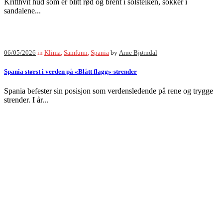
Kritthvit hud som er blitt rød og brent i solsteiken, sokker i
sandalene...
06/05/2026
in
Klima
,
Samfunn
,
Spania
by
Arne Bjørndal
Spania størst i verden på «Blått flagg»-strender
Spania befester sin posisjon som verdensledende på rene og trygge
strender. I år...