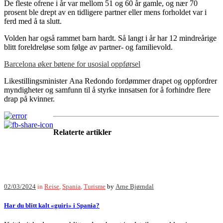
De fleste ofrene i år var mellom 51 og 60 år gamle, og nær 70
prosent ble drept av en tidligere partner eller mens forholdet var i
ferd med å ta slutt.
Volden har også rammet barn hardt. Så langt i år har 12 mindreårige
blitt foreldreløse som følge av partner- og familievold.
Barcelona øker bøtene for usosial oppførsel
Likestillingsminister Ana Redondo fordømmer drapet og oppfordrer
myndigheter og samfunn til å styrke innsatsen for å forhindre flere
drap på kvinner.
Relaterte artikler
02/03/2024
in
Reise
,
Spania
,
Turisme
by
Arne Bjørndal
Har du blitt kalt «guiri» i Spania?