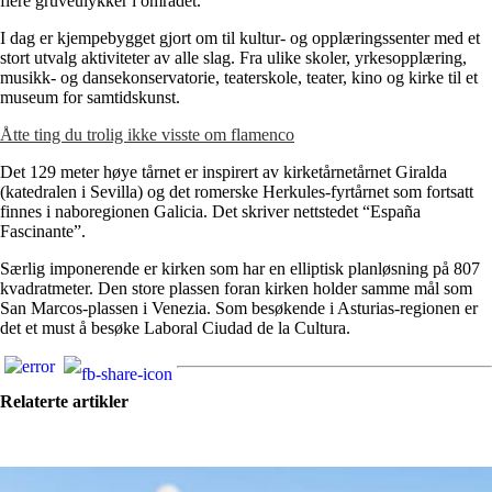
flere gruveulykker i området.
I dag er kjempebygget gjort om til kultur- og opplæringssenter med et
stort utvalg aktiviteter av alle slag. Fra ulike skoler, yrkesopplæring,
musikk- og dansekonservatorie, teaterskole, teater, kino og kirke til et
museum for samtidskunst.
Åtte ting du trolig ikke visste om flamenco
Det 129 meter høye tårnet er inspirert av kirketårnetårnet Giralda
(katedralen i Sevilla) og det romerske Herkules-fyrtårnet som fortsatt
finnes i naboregionen Galicia. Det skriver nettstedet “España
Fascinante”.
Særlig imponerende er kirken som har en elliptisk planløsning på 807
kvadratmeter. Den store plassen foran kirken holder samme mål som
San Marcos-plassen i Venezia. Som besøkende i Asturias-regionen er
det et must å besøke Laboral Ciudad de la Cultura.
Relaterte artikler