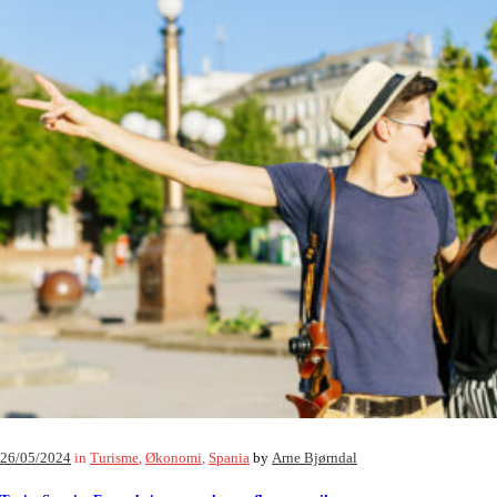
26/05/2024
in
Turisme
,
Økonomi
,
Spania
by
Arne Bjørndal