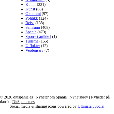
Kultur
(221)
Kunst
(66)
Økonomi
(97)
Politikk
(124)
Reise
(138)
Samfunn
(408)
Spania
(479)
Sponset artikkel
(1)
Turisme
(155)
Utflukter
(12)
Verdensarv
(7)
© 2026
dittspania.es
| Nyheter om Spania |
Nyhetsbrev
| Nyheder på
dansk |
DitSpanien.es
|
Social media & sharing icons powered by
UltimatelySocial