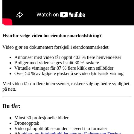
Hvorfor velge video for eiendomsmarkedsføring?
Video gjør en dokumentert forskjell i eiendomsmarkedet:
Annonser med video får opptil 403 % flere henvendelser
Boliger med video selges i snitt 30 % raskere
Virtuelle visninger får 87 % flere klikk enn stillbilder
Over 54 % av kjøpere ønsker å se video før fysisk visning
Med video får du flere interessenter, raskere salg og bedre synlighet
på nett.
Du får:
Minst 30 profesjonelle bilder
Droneopptak
Video på opptil 60 sekunder – levert i to formater
Alt
video- og fotoinnhold leveres av Goltermann Design
–